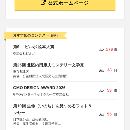
公式ホームページ
おすすめのコンテスト
[PR]
第9回 ビルボ 絵本大賞
176
あと
日
株式会社ビルボ
第25回 北区内田康夫ミステリー文学賞
38
あと
日
東京都北区
共催：公益財団法人北区文化振興財団
協力：一般財団法人内田康夫財団
協賛：株式会社実業之日本社
GMO DESIGN AWARD 2026
53
あと
日
GMOインターネットグループ株式会社
第10回 生命（いのち）を見つめるフォト＆エ
ッセー
55
あと
日
日本医師会、読売新聞社
後援：厚生労働省、文部科学省
協賛：東京海上日動火災保険株式会社、東京海上日動あん