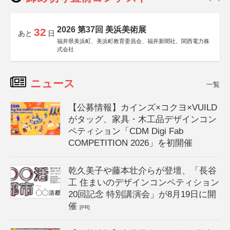
2026 第37回 美浜美術展
32
あと
日
福井県美浜町、美浜町教育委員会、福井新聞社、関西電力株
式会社
ニュース
一覧
【公募情報】カインズ×コクヨ×VUILD
がタッグ、家具・木工品デザインコン
ペティション「CDM Digi Fab
COMPETITION 2026」を初開催
乾久美子や藤本壮介らが登壇、「長谷
工 住まいのデザインコンペティション
20回記念 特別講演会」が8月19日に開
催
[PR]