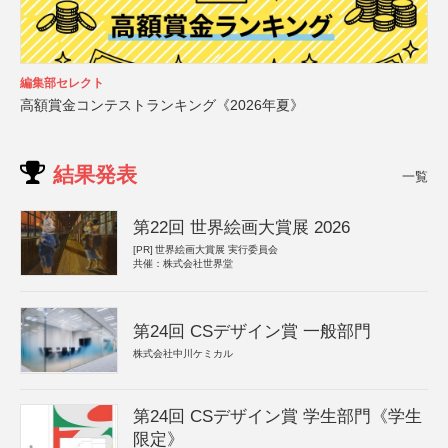
編集部セレクト
高額賞金コンテストランキング《2026年夏》
結果発表
一覧
第22回 世界絵画大賞展 2026
[PR]
世界絵画大賞展 実行委員会
共催：株式会社世界堂
第24回 CSデザイン賞 一般部門
株式会社中川ケミカル
第24回 CSデザイン賞 学生部門《学生
限定》