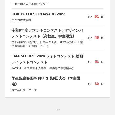
一般社団法人日本銅センター
KOKUYO DESIGN AWARD 2027
61
あと
日
コクヨ株式会社
令和8年度 パテントコンテスト／デザインパ
テントコンテスト《高校生、学生限定》
49
あと
日
文部科学省、特許庁、日本弁理士会、独立行政法人 工業
所有権情報・研修館（INPIT）
JAMCA PRIZE 2026 フォトコンテスト 絵画
56
／イラストコンテスト
あと
日
JAMCA（全国自動車大学校・整備専門学校協会）
学生短編映画祭 FFF-S 第9回大会《学生限
30
定》
あと
日
株式会社フェローズ
PR