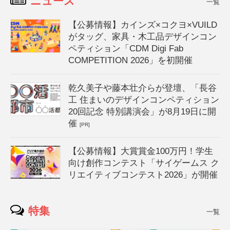
ニュース
一覧
【公募情報】カインズ×コクヨ×VUILD
がタッグ、家具・木工品デザインコン
ペティション「CDM Digi Fab
COMPETITION 2026」を初開催
乾久美子や藤本壮介らが登壇、「長谷
工 住まいのデザインコンペティション
20回記念 特別講演会」が8月19日に開
催
[PR]
【公募情報】大賞賞金100万円！学生
向け創作コンテスト「サイゲームス ク
リエイティブコンテスト2026」が開催
特集
一覧