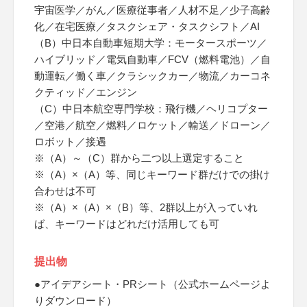
宇宙医学／がん／医療従事者／人材不足／少子高齢
化／在宅医療／タスクシェア・タスクシフト／AI
（B）中日本自動車短期大学：モータースポーツ／
ハイブリッド／電気自動車／FCV（燃料電池）／自
動運転／働く車／クラシックカー／物流／カーコネ
クティッド／エンジン
（C）中日本航空専門学校：飛行機／ヘリコプター
／空港／航空／燃料／ロケット／輸送／ドローン／
ロボット／接遇
※（A）～（C）群から二つ以上選定すること
※（A）×（A）等、同じキーワード群だけでの掛け
合わせは不可
※（A）×（A）×（B）等、2群以上が入っていれ
ば、キーワードはどれだけ活用しても可
提出物
●アイデアシート・PRシート（公式ホームページよ
りダウンロード）