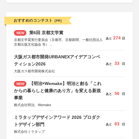
おすすめのコンテスト
[PR]
第6回 京都文学賞
NEW
274
あと
日
京都文学賞実行委員会（京都市、京都新聞、一般社団法人
京都出版文化協会 等）
協力：京都府書店商業組合、朝日新聞出版、
KADOKAWA、河出書房新社、幻冬舎、講談社、光文社、
大阪ガス都市開発URBANEXアイデアコンペ
集英社、小学館、祥伝社、新潮社、淡交社、ちいさいミシ
33
マ社、徳間書店、早川書房、PHP研究所、双葉社、文藝春
ティション2026
あと
日
秋、ポプラ社、毎日新聞出版
大阪ガス都市開発株式会社
【明治×Wemake】明治と創る「これ
NEW
からの暮らしと健康のあり方」を変える新規
56
あと
日
事業
株式会社明治、Wemake
ミラタップデザインアワード 2026 プロダク
83
トデザイン部門
あと
日
株式会社ミラタップ