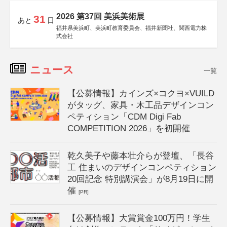
2026 第37回 美浜美術展
31
あと
日
福井県美浜町、美浜町教育委員会、福井新聞社、関西電力株
式会社
ニュース
一覧
【公募情報】カインズ×コクヨ×VUILD
がタッグ、家具・木工品デザインコン
ペティション「CDM Digi Fab
COMPETITION 2026」を初開催
乾久美子や藤本壮介らが登壇、「長谷
工 住まいのデザインコンペティション
20回記念 特別講演会」が8月19日に開
催
[PR]
【公募情報】大賞賞金100万円！学生