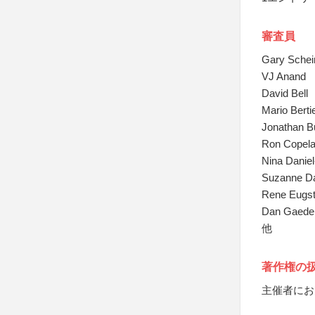
審査員
Gary Schei
VJ Anand
David Bell
Mario Bertie
Jonathan B
Ron Copel
Nina Danie
Suzanne D
Rene Eugst
Dan Gaede
他
著作権の
主催者にお