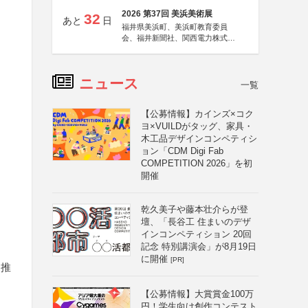
2026 第37回 美浜美術展
32
あと
日
福井県美浜町、美浜町教育委員
会、福井新聞社、関西電力株式会
社
ニュース
一覧
【公募情報】カインズ×コク
ヨ×VUILDがタッグ、家具・
木工品デザインコンペティシ
ョン「CDM Digi Fab
COMPETITION 2026」を初
開催
乾久美子や藤本壮介らが登
壇、「長谷工 住まいのデザ
インコンペティション 20回
記念 特別講演会」が8月19日
に開催
[PR]
を推
【公募情報】大賞賞金100万
円！学生向け創作コンテスト