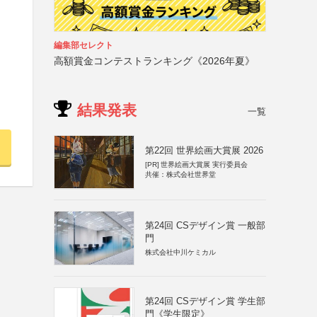
編集部セレクト
高額賞金コンテストランキング《2026年夏》
結果発表
一覧
第22回 世界絵画大賞展 2026
[PR]
世界絵画大賞展 実行委員会
共催：株式会社世界堂
第24回 CSデザイン賞 一般部
門
株式会社中川ケミカル
第24回 CSデザイン賞 学生部
門《学生限定》