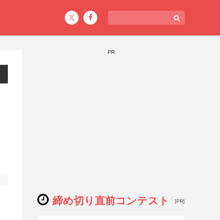
PR
締め切り直前コンテスト
[PR]