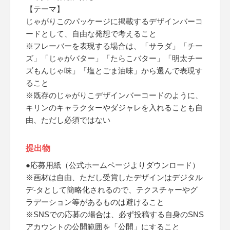
【テーマ】
じゃがりこのパッケージに掲載するデザインバーコ
ードとして、自由な発想で考えること
※フレーバーを表現する場合は、「サラダ」「チー
ズ」「じゃがバター」「たらこバター」「明太チー
ズもんじゃ味」「塩とごま油味」から選んで表現す
ること
※既存のじゃがりこデザインバーコードのように、
キリンのキャラクターやダジャレを入れることも自
由、ただし必須ではない
提出物
●応募用紙（公式ホームページよりダウンロード）
※画材は自由、ただし受賞したデザインはデジタル
デ-タとして簡略化されるので、テクスチャーやグ
ラデーション等があるものは避けること
※SNSでの応募の場合は、必ず投稿する自身のSNS
アカウントの公開範囲を「公開」にすること