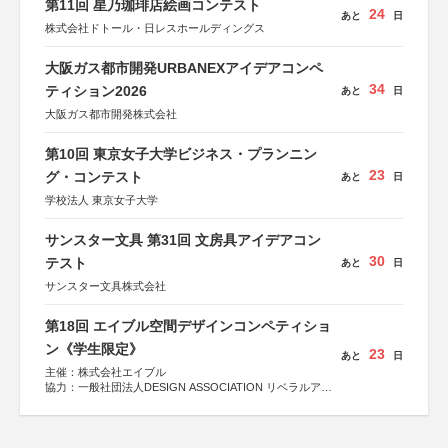
第11回 星乃珈琲店絵画コンテスト
24
あと
日
株式会社ドトール・日レスホールディングス
大阪ガス都市開発URBANEXアイデアコンペ
34
ティション2026
あと
日
大阪ガス都市開発株式会社
第10回 東京女子大学ビジネス・プランニン
23
グ・コンテスト
あと
日
学校法人 東京女子大学
サンスター文具 第31回 文房具アイデアコン
30
テスト
あと
日
サンスター文具株式会社
第18回 エイブル空間デザインコンペティショ
ン《学生限定》
23
あと
日
主催：株式会社エイブル
協力：一般社団法人DESIGN ASSOCIATION リベラルアー
ツ協会
運営：TOKYO COMPANY株式会社