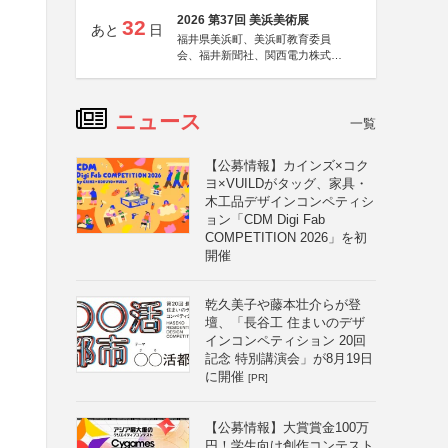
2026 第37回 美浜美術展
32
あと
日
福井県美浜町、美浜町教育委員
会、福井新聞社、関西電力株式会
社
ニュース
一覧
【公募情報】カインズ×コク
ヨ×VUILDがタッグ、家具・
木工品デザインコンペティシ
ョン「CDM Digi Fab
COMPETITION 2026」を初
開催
乾久美子や藤本壮介らが登
壇、「長谷工 住まいのデザ
インコンペティション 20回
記念 特別講演会」が8月19日
に開催
[PR]
【公募情報】大賞賞金100万
円！学生向け創作コンテスト