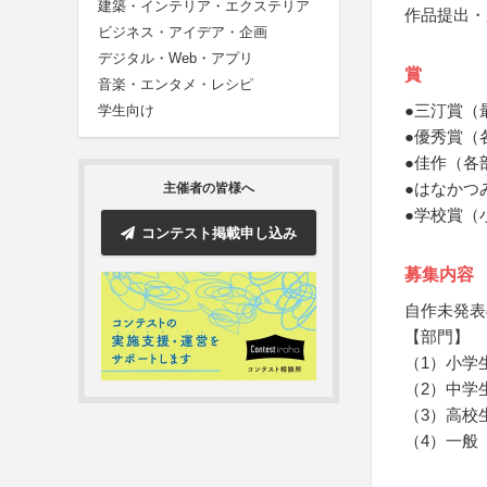
建築・インテリア・エクステリア
作品提出・
ビジネス・アイデア・企画
デジタル・Web・アプリ
賞
音楽・エンタメ・レシピ
●三汀賞（
学生向け
●優秀賞（
●佳作（各
●はなかつ
主催者の皆様へ
●学校賞（
コンテスト掲載申し込み
募集内容
自作未発表
【部門】
（1）小学
（2）中学
（3）高校
（4）一般