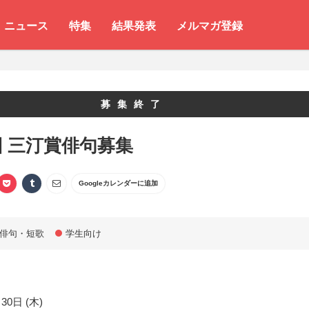
ニュース
特集
結果発表
メルマガ登録
募集終了
回 三汀賞俳句募集
Googleカレンダーに追加
俳句・短歌
学生向け
30日 (木)