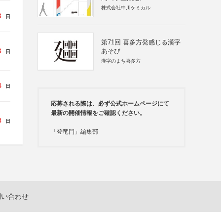
株式会社中川ケミカル
3
日
第71回 喜多方発感じる漢字
3
あそび
日
漢字のまち喜多方
4
日
応募される際は、必ず公式ホームページにて
最新の開催情報をご確認ください。
3
日
「登竜門」編集部
問い合わせ