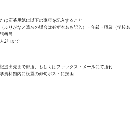
たは応募用紙に以下の事項を記入すること
（ふりがな／筆名の場合は必ず本名も記入）・年齢・職業（学校
話番号
人2句まで
記提出先まで郵送、もしくはファックス・メールにて送付
学資料館内に設置の俳句ポストに投函