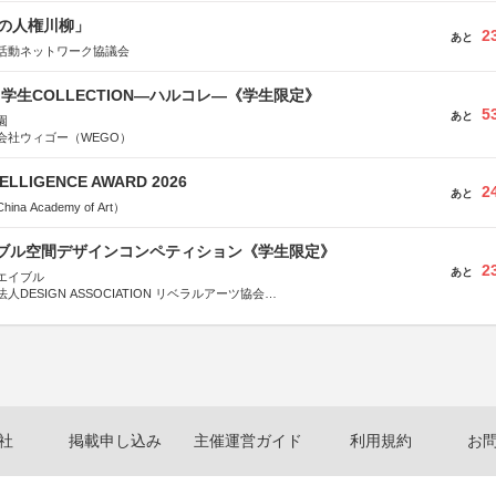
の人権川柳」
2
あと
活動ネットワーク協議会
る学生COLLECTION―ハルコレ―《学生限定》
5
あと
園
会社ウィゴー（WEGO）
TELLIGENCE AWARD 2026
2
あと
a Academy of Art）
イブル空間デザインコンペティション《学生限定》
2
あと
エイブル
DESIGN ASSOCIATION リベラルアーツ協会
COMPANY株式会社
社
掲載申し込み
主催運営ガイド
利用規約
お