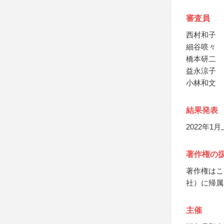
審査員
西村和子
細谷喨々
橋本研二
益永涼子
小林和文
結果発表
2022年
著作権の
著作権はこ
社）に帰属
主催