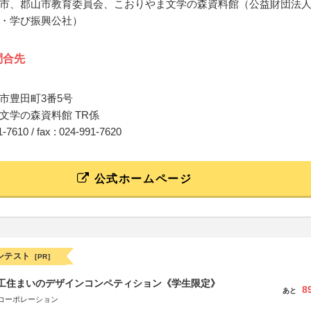
市、郡山市教育委員会、こおりやま文学の森資料館（公益財団法
・学び振興公社）
問合先
市豊田町3番5号
文学の森資料館 TR係
91-7610 / fax : 024-991-7620
公式ホームページ
ンテスト
[PR]
谷工住まいのデザインコンペティション《学生限定》
8
あと
コーポレーション