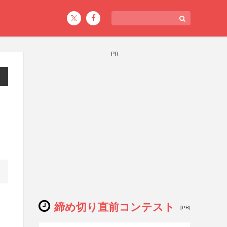
PR
締め切り直前コンテスト
[PR]