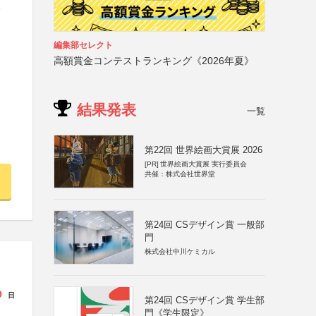
人
編集部セレクト
高額賞金コンテストランキング《2026年夏》
結果発表
一覧
第22回 世界絵画大賞展 2026
[PR]
世界絵画大賞展 実行委員会
共催：株式会社世界堂
第24回 CSデザイン賞 一般部
門
株式会社中川ケミカル
9
日
第24回 CSデザイン賞 学生部
門《学生限定》