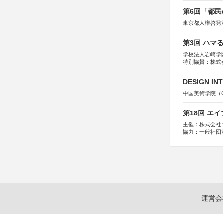
第6回「都民
東京都人権啓発
第3回 ハマ
学校法人岩崎学
特別協賛：株式
DESIGN IN
中国美術学院（Chin
第18回 エ
主催：株式会社
協力：一般社団法人
運営：TOKYO 
運営会