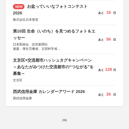
お盆っていいなフォトコンテスト
NEW
16
2026
あと
日
株式会社日本香堂
第10回 生命（いのち）を見つめるフォト＆エ
ッセー
56
あと
日
日本医師会、読売新聞社
後援：厚生労働省、文部科学省
協賛：東京海上日動火災保険株式会社、東京海上日動あん
しん生命保険株式会社
文京区×交流都市ハッシュタグキャンペーン
～あなたがみつけた交流都市の“つながる”を
128
あと
日
募集～
文京区
西武信用金庫 カレンダーアワード 2026
26
あと
日
西武信用金庫
PR