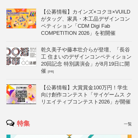
【公募情報】カインズ×コクヨ×VUILD
がタッグ、家具・木工品デザインコン
ペティション「CDM Digi Fab
COMPETITION 2026」を初開催
乾久美子や藤本壮介らが登壇、「長谷
工 住まいのデザインコンペティション
20回記念 特別講演会」が8月19日に開
催
[PR]
【公募情報】大賞賞金100万円！学生
向け創作コンテスト「サイゲームス ク
リエイティブコンテスト2026」が開催
特集
一覧