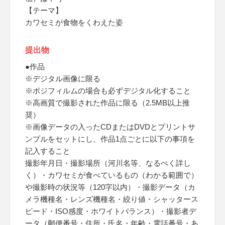
【テーマ】
カワセミが食物をくわえた姿
提出物
●作品
※デジタル画像に限る
※ポジフィルムの場合も必ずデジタル化すること
※高画質で撮影された作品に限る（2.5MB以上推
奨）
※画像データの入ったCDまたはDVDとプリントサ
ンプルをセットにし、作品1点ごとに以下の事項を
記入すること
撮影年月日・撮影場所（河川名等、なるべく詳し
く）・カワセミが食べているもの（わかる範囲で）
や撮影時の状況等（120字以内）・撮影データ（カ
メラ機種名・レンズ機種名・絞り値・シャッタース
ピード・ISO感度・ホワイトバランス）・撮影者デ
ータ（郵便番号・住所・氏名・年齢・電話番号・あ