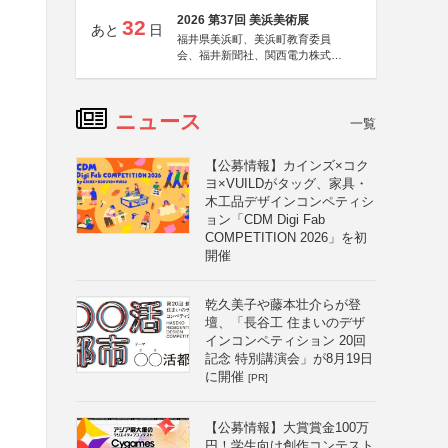
2026 第37回 美浜美術展
32
あと
日
福井県美浜町、美浜町教育委員
会、福井新聞社、関西電力株式会
社
ニュース
一覧
【公募情報】カインズ×コク
ヨ×VUILDがタッグ、家具・
木工品デザインコンペティシ
ョン「CDM Digi Fab
COMPETITION 2026」を初
開催
乾久美子や藤本壮介らが登
壇、「長谷工 住まいのデザ
インコンペティション 20回
記念 特別講演会」が8月19日
に開催
[PR]
【公募情報】大賞賞金100万
円！学生向け創作コンテスト