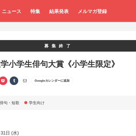
ニュース
特集
結果発表
メルマガ登録
募集終了
大学小学生俳句大賞《小学生限定》
Googleカレンダーに追加
俳句・短歌
学生向け
31日 (水)