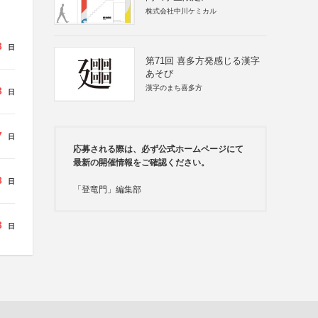
株式会社中川ケミカル
3
日
第71回 喜多方発感じる漢字
あそび
漢字のまち喜多方
3
日
7
日
応募される際は、必ず公式ホームページにて
最新の開催情報をご確認ください。
3
日
「登竜門」編集部
3
日