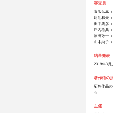
審査員
青砥弘幸（
尾池和夫（
田中典彦（
坪内稔典（
原田敬一（
山本純子（
結果発表
2018年
著作権の
応募作品の
る
主催