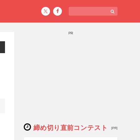
PR
締め切り直前コンテスト
[PR]