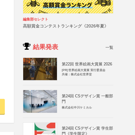
編集部セレクト
高額賞金コンテストランキング《2026年夏》
結果発表
一覧
第22回 世界絵画大賞展 2026
[PR]
世界絵画大賞展 実行委員会
共催：株式会社世界堂
第24回 CSデザイン賞 一般部
門
株式会社中川ケミカル
第24回 CSデザイン賞 学生部
門《学生限定》