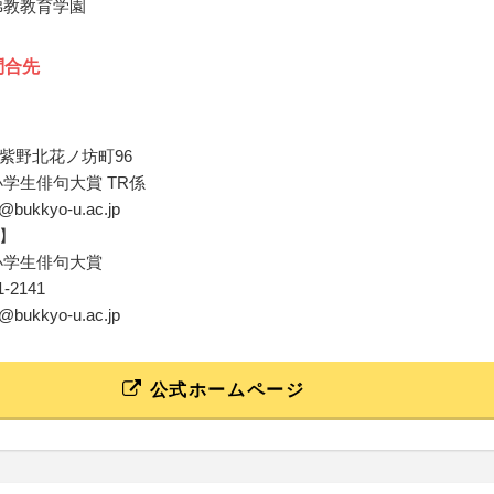
佛教教育学園
問合先
紫野北花ノ坊町96
小学生俳句大賞 TR係
u@bukkyo-u.ac.jp
】
小学生俳句大賞
91-2141
u@bukkyo-u.ac.jp
公式ホームページ