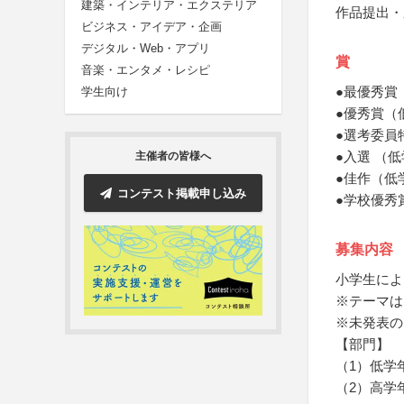
建築・インテリア・エクステリア
作品提出・
ビジネス・アイデア・企画
デジタル・Web・アプリ
賞
音楽・エンタメ・レシピ
●最優秀賞
学生向け
●優秀賞（
●選考委員
●入選 （
主催者の皆様へ
●佳作（低
コンテスト掲載申し込み
●学校優秀
募集内容
小学生によ
※テーマは
※未発表の
【部門】
（1）低学
（2）高学