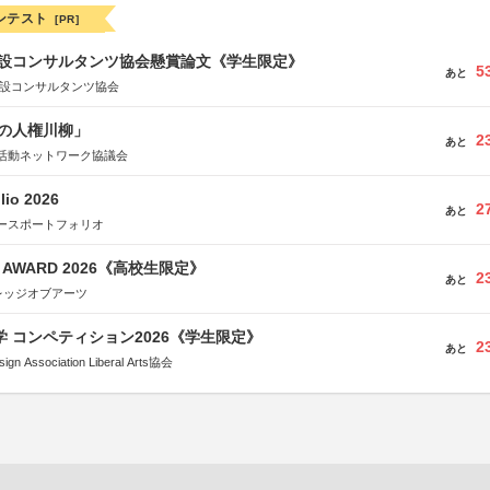
ンテスト
[PR]
 建設コンサルタンツ協会懸賞論文《学生限定》
5
あと
建設コンサルタンツ協会
の人権川柳」
2
あと
活動ネットワーク協議会
lio 2026
2
あと
ースポートフォリオ
GN AWARD 2026《高校生限定》
2
あと
レッジオブアーツ
大学 コンペティション2026《学生限定》
2
あと
Association Liberal Arts協会