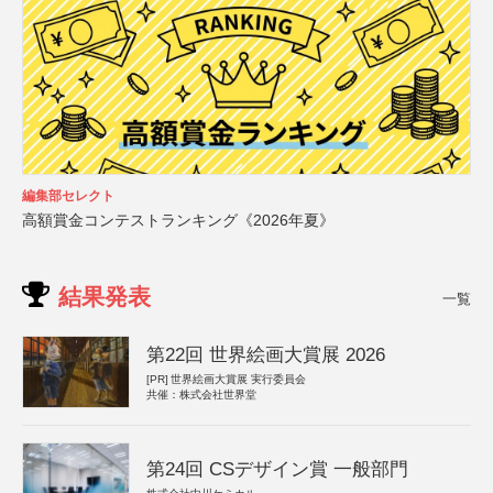
編集部セレクト
高額賞金コンテストランキング《2026年夏》
結果発表
一覧
第22回 世界絵画大賞展 2026
[PR]
世界絵画大賞展 実行委員会
共催：株式会社世界堂
第24回 CSデザイン賞 一般部門