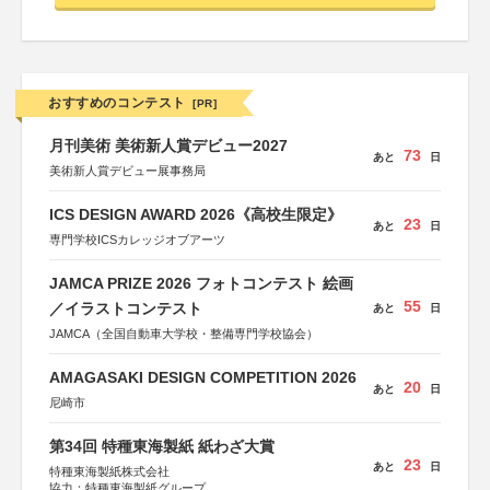
おすすめのコンテスト
[PR]
月刊美術 美術新人賞デビュー2027
73
あと
日
美術新人賞デビュー展事務局
ICS DESIGN AWARD 2026《高校生限定》
23
あと
日
専門学校ICSカレッジオブアーツ
JAMCA PRIZE 2026 フォトコンテスト 絵画
55
／イラストコンテスト
あと
日
JAMCA（全国自動車大学校・整備専門学校協会）
AMAGASAKI DESIGN COMPETITION 2026
20
あと
日
尼崎市
第34回 特種東海製紙 紙わざ大賞
23
あと
日
特種東海製紙株式会社
協力：特種東海製紙グループ