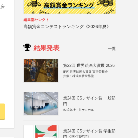
臨床
編集部セレクト
高額賞金コンテストランキング《2026年夏》
結果発表
一覧
第22回 世界絵画大賞展 2026
[PR]
世界絵画大賞展 実行委員会
共催：株式会社世界堂
第24回 CSデザイン賞 一般部
門
株式会社中川ケミカル
第24回 CSデザイン賞 学生部
門《学生限定》