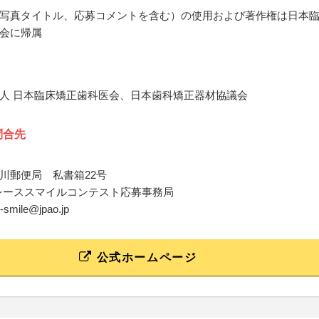
写真タイトル、応募コメントを含む）の使用および著作権は日本
会に帰属
人 日本臨床矯正歯科医会、日本歯科矯正器材協議会
問合先
川郵便局 私書箱22号
ブレーススマイルコンテスト応募事務局
e-smile@jpao.jp
公式ホームページ