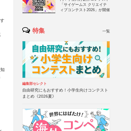
「サイゲームス クリエイテ
ィブコンテスト2026」が開催
とす
特集
一覧
記
ス
を知
感
編集部セレクト
自由研究にもおすすめ！小学生向けコンテスト
まとめ《2026夏》
ン