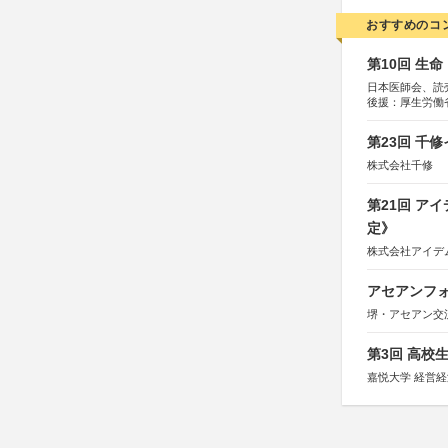
おすすめのコ
第10回 生
日本医師会、読
後援：厚生労働
協賛：東京海上
第23回 千
株式会社千修
第21回 ア
定》
株式会社アイデ
アセアンフォ
堺・アセアン交
第3回 高校
嘉悦大学 経営