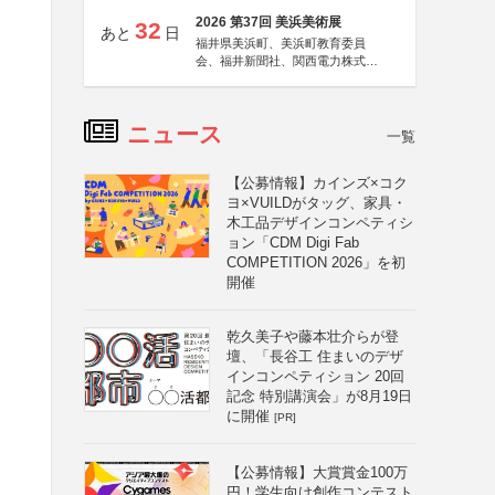
2026 第37回 美浜美術展
32
あと
日
福井県美浜町、美浜町教育委員
会、福井新聞社、関西電力株式会
社
ニュース
一覧
【公募情報】カインズ×コク
ヨ×VUILDがタッグ、家具・
木工品デザインコンペティシ
ョン「CDM Digi Fab
COMPETITION 2026」を初
開催
乾久美子や藤本壮介らが登
壇、「長谷工 住まいのデザ
インコンペティション 20回
記念 特別講演会」が8月19日
に開催
[PR]
【公募情報】大賞賞金100万
円！学生向け創作コンテスト