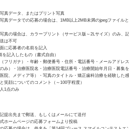
写真データ、またはプリント写真
写真データでの応募の場合は、1MB以上2MB未満のjpegファイル
写真の場合は、カラープリント（サービス版～2Lサイズ）のみ、
送は不可
面に応募者の名前を記入
項を記入したもの（書式自由）
（フリガナ）・年齢・郵便番号・住所・電話番号・メールアドレ
のみ）・治療医院名・治療医院電話番号・治療開始年月日・募集
医院、メディア等）・写真のタイトル・矯正歯科治療を経験した
と笑顔についてのコメント（～100字程度）
人1点のみ
記提出先まで郵送、もしくはメールにて送付
式ホームページの応募フォームより投稿
の応募の場合は、件名を「第14回ブレース スマイルコンテストエ