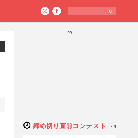
PR
締め切り直前コンテスト
[PR]