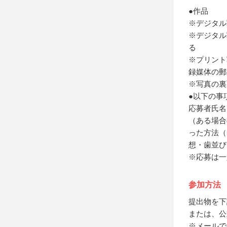
●作品
※デジタル
※デジタル
る
※プリント
録媒体の郵
※写真の裏
●以下の事
応募者氏名
（ある場合
った方法（
想・歯並び
※応募は一
参加方法
提出物を下
または、公
※メールで