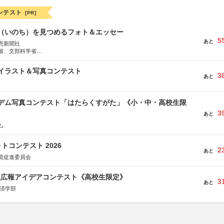
ンテスト
[PR]
命（いのち）を見つめるフォト＆エッセー
5
あと
売新聞社
省、文部科学省
日動火災保険株式会社、東京海上日動あんしん生命保険株式会社
修イラスト＆写真コンテスト
3
あと
イデム写真コンテスト「はたらくすがた」《小・中・高校生限
3
あと
ム
トコンテスト 2026
2
あと
流促進委員会
生広報アイデアコンテスト《高校生限定》
3
あと
経済学部