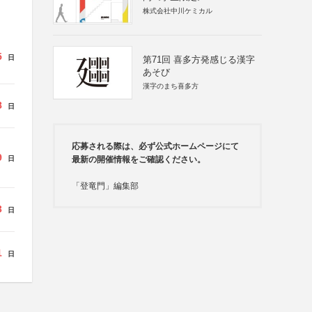
株式会社中川ケミカル
5
日
第71回 喜多方発感じる漢字
あそび
漢字のまち喜多方
8
日
応募される際は、必ず公式ホームページにて
9
日
最新の開催情報をご確認ください。
「登竜門」編集部
3
日
1
日