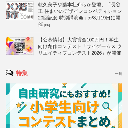
乾久美子や藤本壮介らが登壇、「長谷
工 住まいのデザインコンペティション
20回記念 特別講演会」が8月19日に開
催
[PR]
【公募情報】大賞賞金100万円！学生
向け創作コンテスト「サイゲームス ク
リエイティブコンテスト2026」が開催
特集
一覧