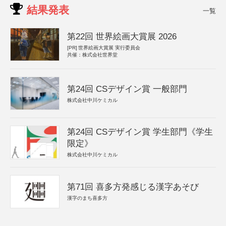
結果発表
一覧
第22回 世界絵画大賞展 2026
[PR]
世界絵画大賞展 実行委員会
共催：株式会社世界堂
第24回 CSデザイン賞 一般部門
株式会社中川ケミカル
第24回 CSデザイン賞 学生部門《学生
限定》
株式会社中川ケミカル
第71回 喜多方発感じる漢字あそび
漢字のまち喜多方