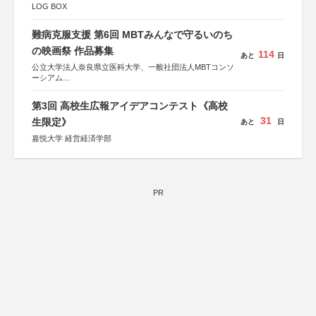
LOG BOX
難病克服支援 第6回 MBTみんなで守るいのち
の映画祭 作品募集
114
あと
日
公立大学法人奈良県立医科大学、一般社団法人MBTコンソ
ーシアム
協力：読売新聞社
第3回 高校生広報アイデアコンテスト《高校
後援：厚生労働省
31
文部科学省
生限定》
あと
日
奈良県
嘉悦大学 経営経済学部
日本経済団体連合会
関西経済連合会
「“よい仕事おこし”フェア」実行委員会
関西文化学術研究都市推進機構
東京難病団体連絡協議会
PR