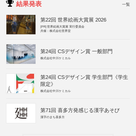
結果発表
一覧
第22回 世界絵画大賞展 2026
[PR]
世界絵画大賞展 実行委員会
共催：株式会社世界堂
第24回 CSデザイン賞 一般部門
株式会社中川ケミカル
第24回 CSデザイン賞 学生部門《学生
限定》
株式会社中川ケミカル
第71回 喜多方発感じる漢字あそび
漢字のまち喜多方