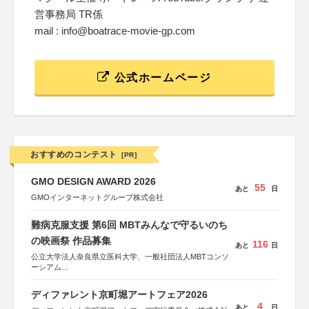
営事務局 TR係
mail : info@boatrace-movie-gp.com
公式ホームページ
おすすめのコンテスト
[PR]
GMO DESIGN AWARD 2026
55
あと
日
GMOインターネットグループ株式会社
難病克服支援 第6回 MBTみんなで守るいのち
の映画祭 作品募集
116
あと
日
公立大学法人奈良県立医科大学、一般社団法人MBTコンソ
ーシアム
協力：読売新聞社
ディファレント京町堀アートフェア2026
後援：厚生労働省
4
あと
日
文部科学省