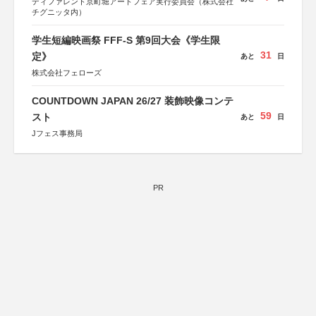
ディファレント京町堀アートフェア実行委員会（株式会社
奈良県
チグニッタ内）
日本経済団体連合会
関西経済連合会
学生短編映画祭 FFF-S 第9回大会《学生限
「“よい仕事おこし”フェア」実行委員会
関西文化学術研究都市推進機構
31
定》
あと
日
東京難病団体連絡協議会
株式会社フェローズ
COUNTDOWN JAPAN 26/27 装飾映像コンテ
59
スト
あと
日
Jフェス事務局
PR