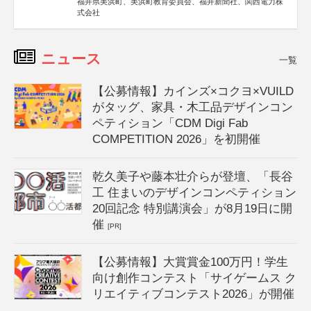
福井県美浜町、美浜町教育委員会、福井新聞社、関西電力株
式会社
ニュース
一覧
【公募情報】カインズ×コクヨ×VUILD
がタッグ、家具・木工品デザインコン
ペティション「CDM Digi Fab
COMPETITION 2026」を初開催
乾久美子や藤本壮介らが登壇、「長谷
工 住まいのデザインコンペティション
20回記念 特別講演会」が8月19日に開
催
[PR]
【公募情報】大賞賞金100万円！学生
向け創作コンテスト「サイゲームス ク
リエイティブコンテスト2026」が開催