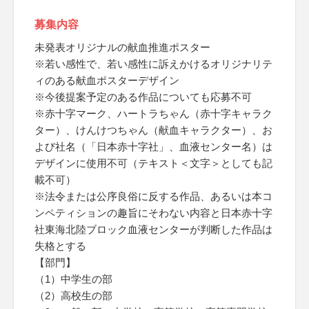
募集内容
未発表オリジナルの献血推進ポスター
※若い感性で、若い感性に訴えかけるオリジナリテ
ィのある献血ポスターデザイン
※今後提案予定のある作品についても応募不可
※赤十字マーク、ハートラちゃん（赤十字キャラク
ター）、けんけつちゃん（献血キャラクター）、お
よび社名（「日本赤十字社」、血液センター名）は
デザインに使用不可（テキスト＜文字＞としても記
載不可）
※法令または公序良俗に反する作品、あるいは本コ
ンペティションの趣旨にそわない内容と日本赤十字
社東海北陸ブロック血液センターが判断した作品は
失格とする
【部門】
（1）中学生の部
（2）高校生の部