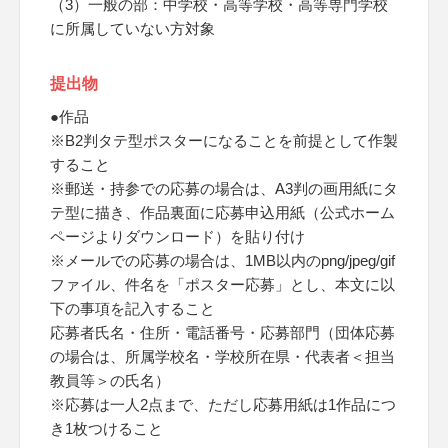
（3）一般の部：中学校・高等学校・高等専門学校
に所属していない方対象
提出物
●作品
※B2判タテ型ポスターになることを前提として作製
すること
※郵送・持参での応募の場合は、A3判の画用紙にタ
テ型に描き、作品裏面に応募申込用紙（公式ホーム
ページよりダウンロード）を貼り付け
※メールでの応募の場合は、1MB以内のpng/jpeg/gif
ファイル、件名を「ポスター応募」とし、本文に以
下の事項を記入すること
応募者氏名・住所・電話番号・応募部門（団体応募
の場合は、所属学校名・学校所在県・代表者＜担当
教員等＞の氏名）
※応募は一人2点まで、ただし応募用紙は1作品につ
き1枚つけること