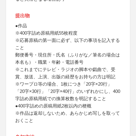
提出物
●作品
※400字詰め原稿用紙55枚程度
※応募原稿の第一面に必ず、以下の事項を記入する
こと
郵便番号・現住所・氏名（ふりがな／筆名の場合は
本名も）・職業・年齢・電話番号
※これまでにテレビ・ラジオの脚本や戯曲で、受
賞、放送、上演、出版の経歴をお持ちの方は明記
※ワープロ等の場合、1枚につき「20字×20行」
「20字×30行」「20字×40行」のいずれかにし、400
字詰め原稿用紙での換算枚数を明記すること
●400字詰めの原稿用紙2枚以内の梗概
※作品は返却しないため、あらかじめ写しを取って
おくこと