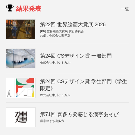
結果発表
一覧
第22回 世界絵画大賞展 2026
[PR]
世界絵画大賞展 実行委員会
共催：株式会社世界堂
第24回 CSデザイン賞 一般部門
株式会社中川ケミカル
第24回 CSデザイン賞 学生部門《学生
限定》
株式会社中川ケミカル
第71回 喜多方発感じる漢字あそび
漢字のまち喜多方