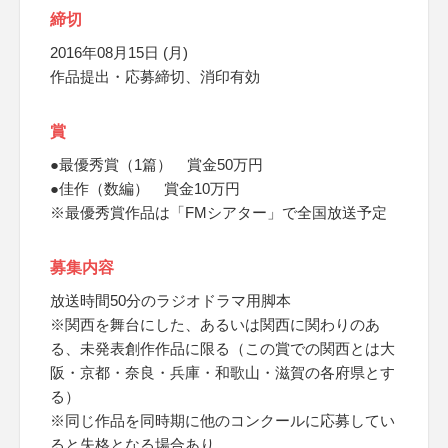
締切
2016年08月15日 (月)
作品提出・応募締切、消印有効
賞
●最優秀賞（1篇） 賞金50万円
●佳作（数編） 賞金10万円
※最優秀賞作品は「FMシアター」で全国放送予定
募集内容
放送時間50分のラジオドラマ用脚本
※関西を舞台にした、あるいは関西に関わりのあ
る、未発表創作作品に限る（この賞での関西とは大
阪・京都・奈良・兵庫・和歌山・滋賀の各府県とす
る）
※同じ作品を同時期に他のコンクールに応募してい
ると失格となる場合あり