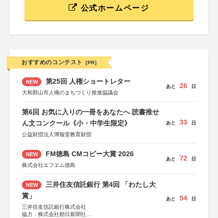
公式ホームページ
おすすめのコンテスト
[PR]
第25回 人権ショートレター
NEW
26
あと
日
大和郡山市人権のまちづくり推進協議会
第6回 お気に入りの一冊をあなたへ 読書推せ
33
ん文コンクール《小・中学生限定》
あと
日
公益財団法人博報堂教育財団
FM徳島 CMコピー大賞 2026
NEW
72
あと
日
株式会社エフエム徳島
三井住友信託銀行 第4回 「わたし大
NEW
賞」
54
あと
日
三井住友信託銀行株式会社
協力：株式会社朝日新聞社