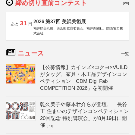
締め切り直前コンテスト
[PR]
2026 第37回 美浜美術展
31
あと
日
福井県美浜町、美浜町教育委員会、福井新聞社、関西電力株
式会社
ニュース
一覧
【公募情報】カインズ×コクヨ×VUILD
がタッグ、家具・木工品デザインコン
ペティション「CDM Digi Fab
COMPETITION 2026」を初開催
乾久美子や藤本壮介らが登壇、「長谷
工 住まいのデザインコンペティション
20回記念 特別講演会」が8月19日に開
催
[PR]