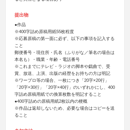
提出物
●作品
※400字詰め原稿用紙55枚程度
※応募原稿の第一面に必ず、以下の事項を記入する
こと
郵便番号・現住所・氏名（ふりがな／筆名の場合は
本名も）・職業・年齢・電話番号
※これまでにテレビ・ラジオの脚本や戯曲で、受
賞、放送、上演、出版の経歴をお持ちの方は明記
※ワープロ等の場合、一枚につき「20字×20行」
「20字×30行」「20字×40行」のいずれかにし、400
字詰め原稿用紙での換算枚数を明記すること
●400字詰めの原稿用紙2枚以内の梗概
※作品は返却しないため、必要な場合はコピーを送
ること