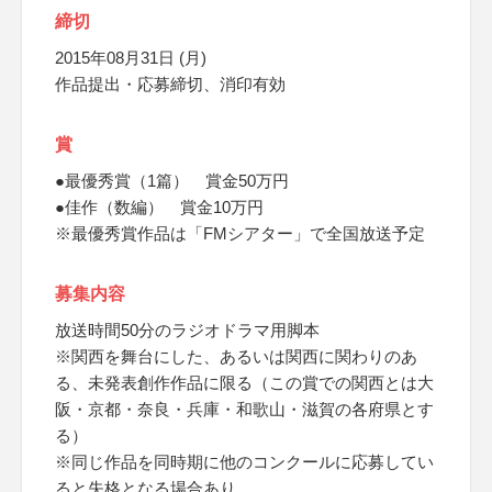
締切
2015年08月31日 (月)
作品提出・応募締切、消印有効
賞
●最優秀賞（1篇） 賞金50万円
●佳作（数編） 賞金10万円
※最優秀賞作品は「FMシアター」で全国放送予定
募集内容
放送時間50分のラジオドラマ用脚本
※関西を舞台にした、あるいは関西に関わりのあ
る、未発表創作作品に限る（この賞での関西とは大
阪・京都・奈良・兵庫・和歌山・滋賀の各府県とす
る）
※同じ作品を同時期に他のコンクールに応募してい
ると失格となる場合あり