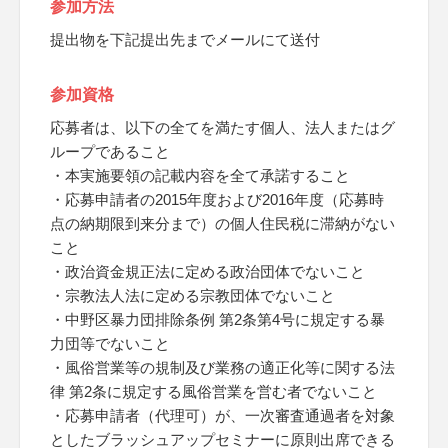
参加方法
提出物を下記提出先までメールにて送付
参加資格
応募者は、以下の全てを満たす個人、法人またはグ
ループであること
・本実施要領の記載内容を全て承諾すること
・応募申請者の2015年度および2016年度（応募時
点の納期限到来分まで）の個人住民税に滞納がない
こと
・政治資金規正法に定める政治団体でないこと
・宗教法人法に定める宗教団体でないこと
・中野区暴力団排除条例 第2条第4号に規定する暴
力団等でないこと
・風俗営業等の規制及び業務の適正化等に関する法
律 第2条に規定する風俗営業を営む者でないこと
・応募申請者（代理可）が、一次審査通過者を対象
としたブラッシュアップセミナーに原則出席できる