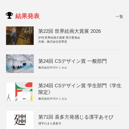
結果発表
一覧
第22回 世界絵画大賞展 2026
[PR]
世界絵画大賞展 実行委員会
共催：株式会社世界堂
第24回 CSデザイン賞 一般部門
株式会社中川ケミカル
第24回 CSデザイン賞 学生部門《学生
限定》
株式会社中川ケミカル
第71回 喜多方発感じる漢字あそび
漢字のまち喜多方