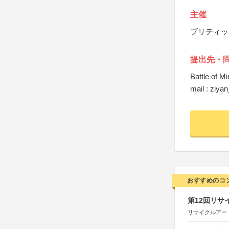
主催
ブリティッ
提出先・
Battle of
mail : ziy
おすすめのコ
第12回リサ
リサイクルアー