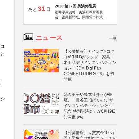
2026 第37回 美浜美術展
31
あと
日
福井県美浜町、美浜町教育委員
会、福井新聞社、関西電力株式会
社
ニュース
一覧
プロ
【公募情報】カインズ×コク
こと
ヨ×VUILDがタッグ、家具・
木工品デザインコンペティシ
ョン「CDM Digi Fab
COMPETITION 2026」を初
開催
別
乾久美子や藤本壮介らが登
ーシ
壇、「長谷工 住まいのデザ
インコンペティション 20回
記念 特別講演会」が8月19日
に開催
[PR]
【公募情報】大賞賞金100万
円！学生向け創作コンテスト