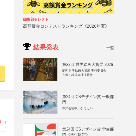
編集部セレクト
高額賞金コンテストランキング《2026年夏》
結果発表
一覧
第22回 世界絵画大賞展 2026
[PR]
世界絵画大賞展 実行委員会
共催：株式会社世界堂
第24回 CSデザイン賞 一般部
門
株式会社中川ケミカル
5
日
第24回 CSデザイン賞 学生部
門《学生限定》