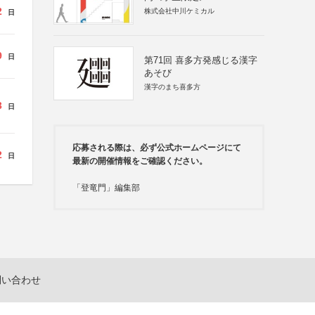
2
株式会社中川ケミカル
日
9
日
第71回 喜多方発感じる漢字
あそび
漢字のまち喜多方
3
日
応募される際は、必ず公式ホームページにて
2
日
最新の開催情報をご確認ください。
「登竜門」編集部
問い合わせ