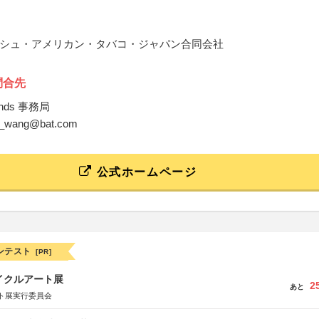
シュ・アメリカン・タバコ・ジャパン合同会社
問合先
 Minds 事務局
an_wang@bat.com
公式ホームページ
ンテスト
[PR]
イクルアート展
2
あと
ト展実行委員会