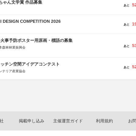
っちゃん文学賞 作品募集
5
あと
 DESIGN COMPETITION 2026
1
あと
山火事予防ポスター用原画・標語の募集
5
あと
本森林林業振興会
文部科学省、林野庁、全国森林組合連合会、森林火災対策協会
キッチン空間アイデアコンテスト
5
あと
ンテリア産業協会
社
掲載申し込み
主催運営ガイド
利用規約
お