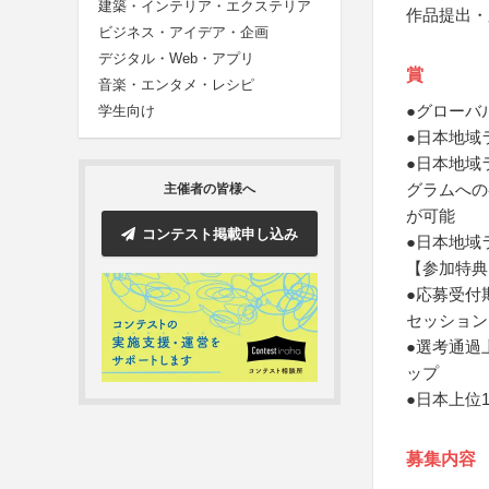
建築・インテリア・エクステリア
作品提出・
ビジネス・アイデア・企画
デジタル・Web・アプリ
賞
音楽・エンタメ・レシピ
●グローバ
学生向け
●日本地域
●日本地域
グラムへの
主催者の皆様へ
が可能
コンテスト掲載申し込み
●日本地域
【参加特典
●応募受付
セッション
●選考通過
ップ
●日本上位
募集内容