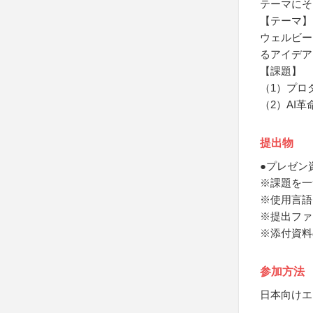
テーマにそ
【テーマ】
ウェルビー
るアイデア
【課題】
（1）プロ
（2）AI
提出物
●プレゼン
※課題を一
※使用言語
※提出ファイ
※添付資料
参加方法
日本向けエ