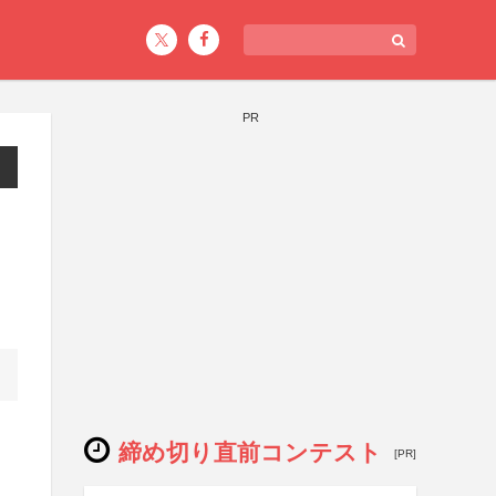
PR
締め切り直前コンテスト
[PR]