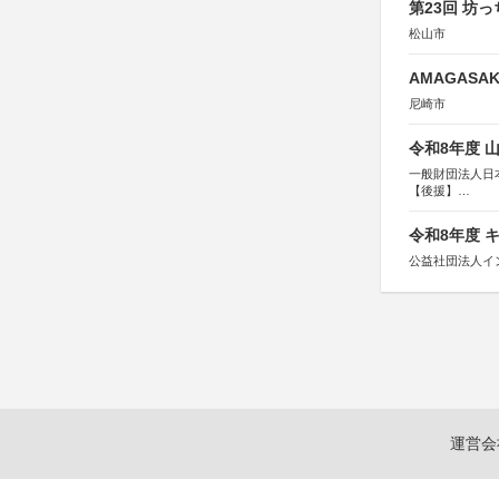
第23回 坊
松山市
AMAGASAKI
尼崎市
令和8年度 
一般財団法人日
【後援】
総務省消防庁、
令和8年度 
公益社団法人イ
運営会