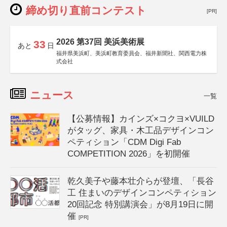
締め切り直前コンテスト
[PR]
2026 第37回 美浜美術展
33
あと
日
福井県美浜町、美浜町教育委員会、福井新聞社、関西電力株
式会社
ニュース
一覧
【公募情報】カインズ×コクヨ×VUILD
がタッグ、家具・木工品デザインコン
ペティション「CDM Digi Fab
COMPETITION 2026」を初開催
乾久美子や藤本壮介らが登壇、「長谷
工 住まいのデザインコンペティション
20回記念 特別講演会」が8月19日に開
催
[PR]