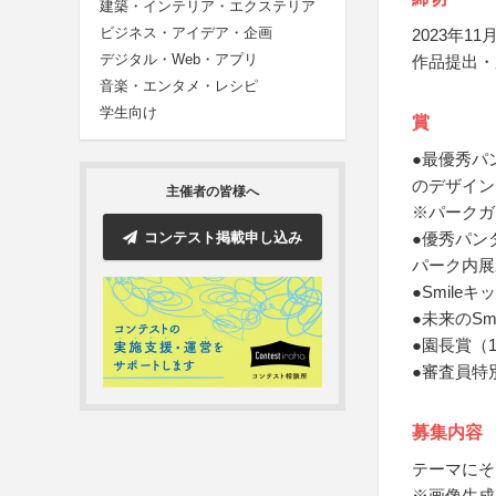
建築・インテリア・エクステリア
ビジネス・アイデア・企画
2023年11月
デジタル・Web・アプリ
作品提出・
音楽・エンタメ・レシピ
学生向け
賞
●最優秀パ
のデザイン
主催者の皆様へ
※パークガ
コンテスト掲載申し込み
●優秀パン
パーク内展
●Smil
●未来のS
●園長賞（
●審査員特
募集内容
テーマにそ
※画像生成