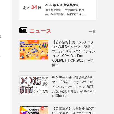
2026 第37回 美浜美術展
34
あと
日
福井県美浜町、美浜町教育委員
会、福井新聞社、関西電力株式会
社
ニュース
一覧
飾
【公募情報】カインズ×コク
ヨ×VUILDがタッグ、家具・
木工品デザインコンペティシ
、
ョン「CDM Digi Fab
COMPETITION 2026」を初
開催
乾久美子や藤本壮介らが登
壇、「長谷工 住まいのデザ
インコンペティション 20回
記念 特別講演会」が8月19日
に開催
[PR]
【公募情報】大賞賞金100万
円！学生向け創作コンテスト