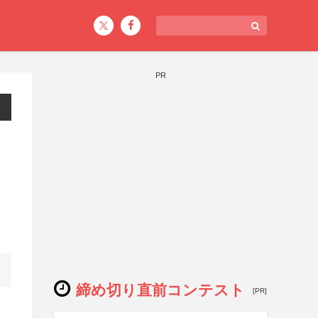
PR
締め切り直前コンテスト
[PR]