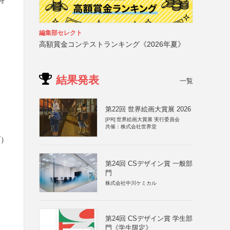
編集部セレクト
高額賞金コンテストランキング《2026年夏》
結果発表
一覧
第22回 世界絵画大賞展 2026
[PR]
世界絵画大賞展 実行委員会
共催：株式会社世界堂
ズ）
第24回 CSデザイン賞 一般部
門
株式会社中川ケミカル
第24回 CSデザイン賞 学生部
門《学生限定》