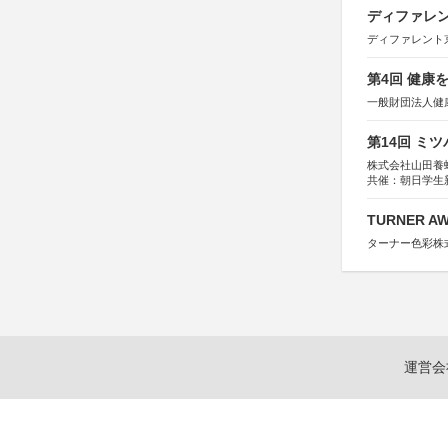
ディファレン
ディファレント
第4回 健康
一般財団法人健
第14回 ミ
株式会社山田養
共催：朝日学生
TURNER A
ターナー色彩株
運営会