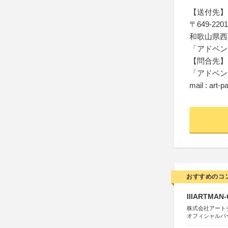
【送付先】
〒649-2201
和歌山県西
「アドベン
【問合先】
「アドベン
mail : art
おすすめのコ
IIIARTMAN
株式会社アートチューン
オフィシャルパ