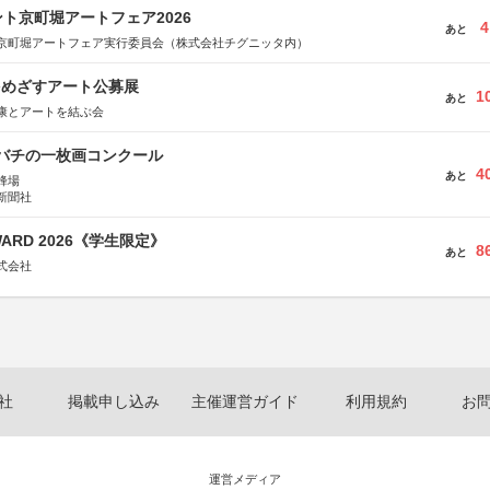
ト京町堀アートフェア2026
4
あと
京町堀アートフェア実行委員会（株式会社チグニッタ内）
をめざすアート公募展
1
あと
康とアートを結ぶ会
ツバチの一枚画コンクール
4
あと
蜂場
新聞社
WARD 2026《学生限定》
8
あと
式会社
社
掲載申し込み
主催運営ガイド
利用規約
お
運営メディア