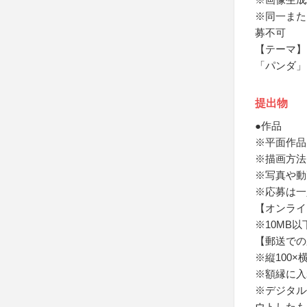
※同一また
募不可
【テーマ】
「パンダ」
提出物
●作品
※平面作品
※描画方法
※写真や動
※応募は一
【オンライ
※10MB以
【郵送での
※縦100×
※額縁に入
※デジタル
ウトしたも