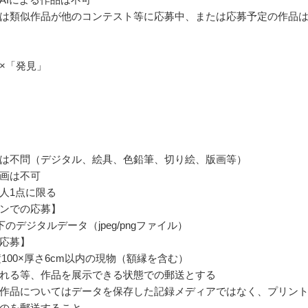
は類似作品が他のコンテスト等に応募中、または応募予定の作品
×「発見」
は不問（デジタル、絵具、色鉛筆、切り絵、版画等）
画は不可
人1点に限る
ンでの応募】
下のデジタルデータ（jpeg/pngファイル）
応募】
横100×厚さ6cm以内の現物（額縁を含む）
れる等、作品を展示できる状態での郵送とする
作品についてはデータを保存した記録メディアではなく、プリン
のを郵送すること