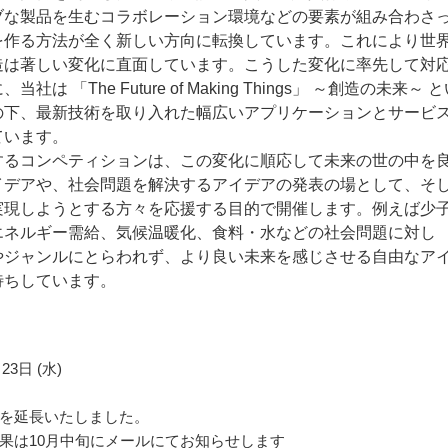
ブな製品を生むコラボレーション環境などの要素が組み合わさ
を作る方法が全く新しい方向に転換しています。これにより世
造は著しい変化に直面しています。こうした変化に率先して対
社は 「The Future of Making Things」 ～創造の未来～ 
の下、最新技術を取り入れた幅広いアプリケーションとサービ
ています。
するコンペティションは、この変化に順応して未来の世の中を
イデアや、社会問題を解決するアイデアの発表の場として、そ
実現しようとする方々を応援する目的で開催します。例えば少
エネルギー需給、気候温暖化、食料・水などの社会問題に対し
やジャンルにとらわれず、より良い未来を感じさせる自由なア
待ちしています。
23日 (水)
を延長いたしました。
果は10月中旬にメールにてお知らせします