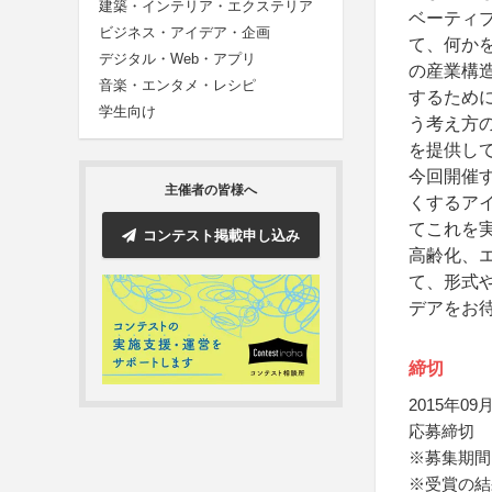
建築・インテリア・エクステリア
ベーティ
ビジネス・アイデア・企画
て、何か
デジタル・Web・アプリ
の産業構
音楽・エンタメ・レシピ
するために、当
学生向け
う考え方
を提供し
今回開催
主催者の皆様へ
くするア
てこれを
コンテスト掲載申し込み
高齢化、
て、形式
デアをお
締切
2015年09月
応募締切
※募集期間
※受賞の結