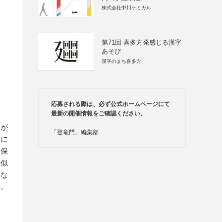
株式会社中川ケミカル
第71回 喜多方発感じる漢字
あそび
漢字のまち喜多方
応募される際は、必ず公式ホームページにて
最新の開催情報をご確認ください。
とが
「登竜門」編集部
動に
利保
酷似
とな
す。