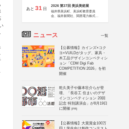
っ
2026 第37回 美浜美術展
31
あと
日
界
福井県美浜町、美浜町教育委員
会、福井新聞社、関西電力株式会
応
社
とい
ス
ニュース
一覧
良
【公募情報】カインズ×コク
し
ヨ×VUILDがタッグ、家具・
木工品デザインコンペティシ
子
ョン「CDM Digi Fab
COMPETITION 2026」を初
イ
開催
乾久美子や藤本壮介らが登
壇、「長谷工 住まいのデザ
インコンペティション 20回
記念 特別講演会」が8月19日
に開催
[PR]
【公募情報】大賞賞金100万
円！学生向け創作コンテスト