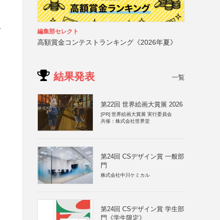
ト
編集部セレクト
高額賞金コンテストランキング《2026年夏》
結果発表
一覧
第22回 世界絵画大賞展 2026
[PR]
世界絵画大賞展 実行委員会
共催：株式会社世界堂
第24回 CSデザイン賞 一般部
門
株式会社中川ケミカル
第24回 CSデザイン賞 学生部
門《学生限定》