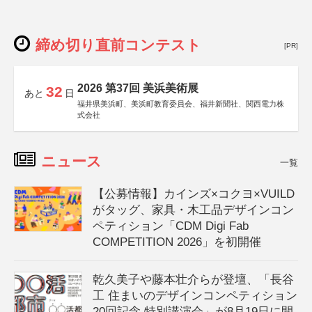
締め切り直前コンテスト
[PR]
2026 第37回 美浜美術展
32
あと
日
福井県美浜町、美浜町教育委員会、福井新聞社、関西電力株
式会社
ニュース
一覧
【公募情報】カインズ×コクヨ×VUILD
がタッグ、家具・木工品デザインコン
ペティション「CDM Digi Fab
COMPETITION 2026」を初開催
乾久美子や藤本壮介らが登壇、「長谷
工 住まいのデザインコンペティション
20回記念 特別講演会」が8月19日に開