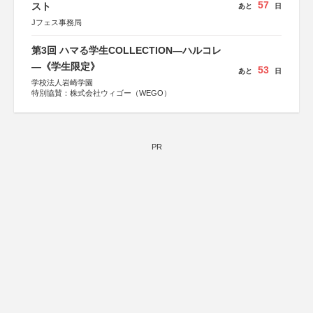
57
スト
あと
日
Jフェス事務局
第3回 ハマる学生COLLECTION―ハルコレ
―《学生限定》
53
あと
日
学校法人岩崎学園
特別協賛：株式会社ウィゴー（WEGO）
PR