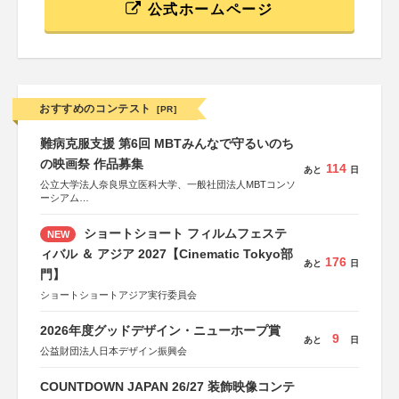
公式ホームページ
おすすめのコンテスト
[PR]
難病克服支援 第6回 MBTみんなで守るいのち
の映画祭 作品募集
114
あと
日
公立大学法人奈良県立医科大学、一般社団法人MBTコンソ
ーシアム
協力：読売新聞社
ショートショート フィルムフェステ
NEW
後援：厚生労働省
文部科学省
ィバル ＆ アジア 2027【Cinematic Tokyo部
176
あと
日
奈良県
門】
日本経済団体連合会
関西経済連合会
ショートショートアジア実行委員会
「“よい仕事おこし”フェア」実行委員会
関西文化学術研究都市推進機構
2026年度グッドデザイン・ニューホープ賞
東京難病団体連絡協議会
9
あと
日
公益財団法人日本デザイン振興会
COUNTDOWN JAPAN 26/27 装飾映像コンテ