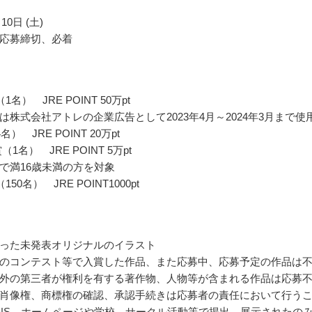
10日 (土)
応募締切、必着
名） JRE POINT 50万pt
は株式会社アトレの企業広告として2023年4月～2024年3月まで使
） JRE POINT 20万pt
（1名） JRE POINT 5万pt
で満16歳未満の方を対象
50名） JRE POINT1000pt
った未発表オリジナルのイラスト
のコンテスト等で入賞した作品、また応募中、応募予定の作品は
外の第三者が権利を有する著作物、人物等が含まれる作品は応募
肖像権、商標権の確認、承認手続きは応募者の責任において行う
NS、ホームページや学校、サークル活動等で掲出、展示されたの