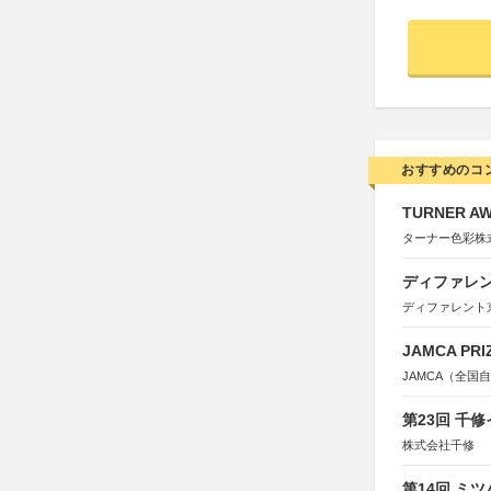
おすすめのコ
TURNER A
ターナー色彩株
ディファレン
ディファレント
JAMCA P
JAMCA（全
第23回 千
株式会社千修
第14回 ミ