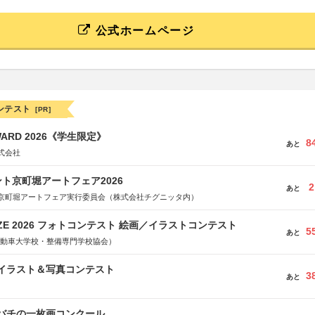
公式ホームページ
ンテスト
[PR]
WARD 2026《学生限定》
8
あと
式会社
ト京町堀アートフェア2026
2
あと
京町堀アートフェア実行委員会（株式会社チグニッタ内）
RIZE 2026 フォトコンテスト 絵画／イラストコンテスト
5
あと
国自動車大学校・整備専門学校協会）
修イラスト＆写真コンテスト
3
あと
ツバチの一枚画コンクール