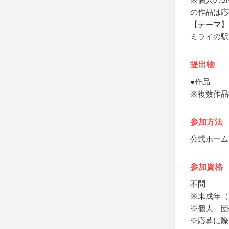
の作品は応
【テーマ】
ミライの駅
提出物
●作品
※複数作品
参加方法
公式ホーム
参加資格
不問
※未成年（
※個人、団
※応募に際