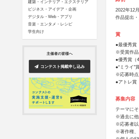
建築・インテリア・エクステリア
ビジネス・アイデア・企画
2022年12月
デジタル・Web・アプリ
作品提出・
音楽・エンタメ・レシピ
学生向け
賞
●最優秀賞（1
※受賞作品
主催者の皆様へ
●優秀賞（4名
コンテスト掲載申し込み
●“ミライ”賞
※応募時点
●アトレ賞（1
募集内容
テーマにそ
※過去に他
※応募者以
※著作権、
※個人のS