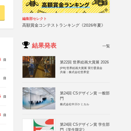
編集部セレクト
高額賞金コンテストランキング《2026年夏》
結果発表
一覧
4
日
第22回 世界絵画大賞展 2026
[PR]
世界絵画大賞展 実行委員会
共催：株式会社世界堂
日
第24回 CSデザイン賞 一般部
5
日
門
株式会社中川ケミカル
8
日
第24回 CSデザイン賞 学生部
門《学生限定》