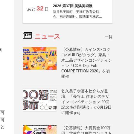
2026 第37回 美浜美術展
32
あと
日
福井県美浜町、美浜町教育委員
会、福井新聞社、関西電力株式会
社
ニュース
一覧
【公募情報】カインズ×コク
用
ヨ×VUILDがタッグ、家具・
木工品デザインコンペティシ
ョン「CDM Digi Fab
COMPETITION 2026」を初
開催
乾久美子や藤本壮介らが登
壇、「長谷工 住まいのデザ
インコンペティション 20回
記念 特別講演会」が8月19日
不可
に開催
[PR]
不可
こと
【公募情報】大賞賞金100万
円！学生向け創作コンテスト
み