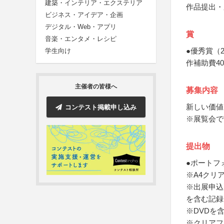
建築・インテリア・エクステリア
作品提出・
ビジネス・アイデア・企画
デジタル・Web・アプリ
賞
音楽・エンタメ・レシピ
●優秀賞（
学生向け
作補助費4
主催者の皆様へ
募集内容
新しい価値
コンテスト掲載申し込み
※展覧会で
提出物
●ポートフ
※A4クリ
※出展申込
を含む記録
※DVDを
※クリアフ