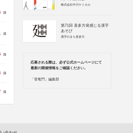
株式会社中川ケミカル
6
日
第71回 喜多方発感じる漢字
あそび
1
日
漢字のまち喜多方
5
日
応募される際は、必ず公式ホームページにて
最新の開催情報をご確認ください。
6
日
「登竜門」編集部
7
日
問い合わせ