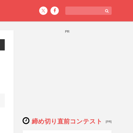
PR
締め切り直前コンテスト
[PR]