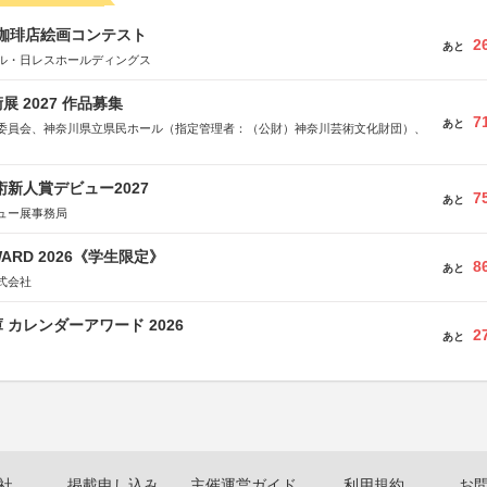
乃珈琲店絵画コンテスト
2
あと
ル・日レスホールディングス
 2027 作品募集
7
あと
委員会、神奈川県立県民ホール（指定管理者：（公財）神奈川芸術文化財団）、
術新人賞デビュー2027
7
あと
ュー展事務局
WARD 2026《学生限定》
8
あと
式会社
 カレンダーアワード 2026
2
あと
社
掲載申し込み
主催運営ガイド
利用規約
お