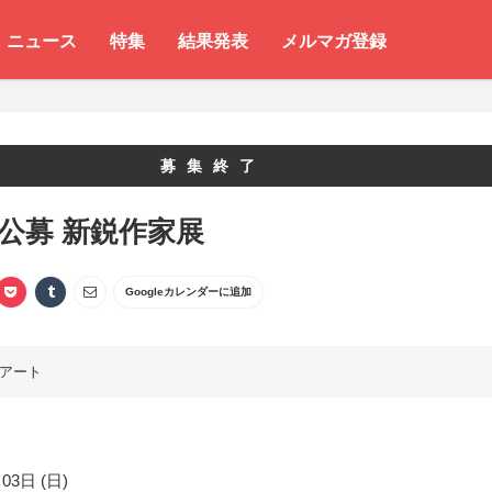
ニュース
特集
結果発表
メルマガ登録
募集終了
 公募 新鋭作家展
Googleカレンダーに追加
アート
03日 (日)