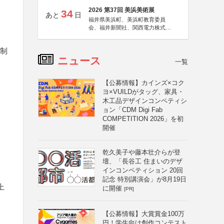
2026 第37回 美浜美術展
34
あと
日
福井県美浜町、美浜町教育委員
会、福井新聞社、関西電力株式会
社
、制
ニュース
一覧
【公募情報】カインズ×コク
ヨ×VUILDがタッグ、家具・
木工品デザインコンペティシ
ョン「CDM Digi Fab
COMPETITION 2026」を初
開催
乾久美子や藤本壮介らが登
壇、「長谷工 住まいのデザ
インコンペティション 20回
記念 特別講演会」が8月19日
上
に開催
[PR]
【公募情報】大賞賞金100万
円！学生向け創作コンテスト