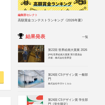
編集部セレクト
高額賞金コンテストランキング《2026年夏》
結果発表
一覧
第22回 世界絵画大賞展 2026
[PR]
世界絵画大賞展 実行委員会
共催：株式会社世界堂
第24回 CSデザイン賞 一般部
門
株式会社中川ケミカル
第24回 CSデザイン賞 学生部
門《学生限定》