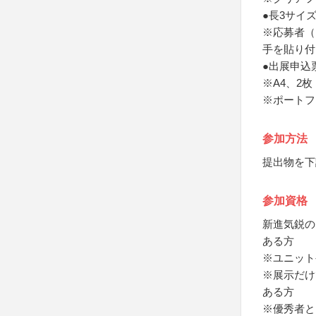
●長3サイ
※応募者（
手を貼り付
●出展申込
※A4、2枚
※ポートフ
参加方法
提出物を下
参加資格
新進気鋭の
ある方
※ユニット
※展示だけ
ある方
※優秀者と