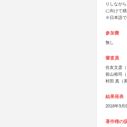
りしながら
に向けて積
※日本語で
参加費
無し
審査員
住友文彦（
前山裕司（
村田 真（
結果発表
2018年9
著作権の