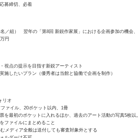
応募締切、必着
2名／組） 翌年の「第8回 新鋭作家展」における企画参加の機会
0万円
・視点の提示を目指す新鋭アーティスト
実施したいプラン（優秀者は当館と協働で企画を制作）
ォリオ
アファイル、20ポケット以内、1冊
票を最初のポケットに入れるほか、過去のアート活動の写真5枚以
をファイルにまとめること
含むメディア全般は送付しても審査対象外とする
ォルダーは不可