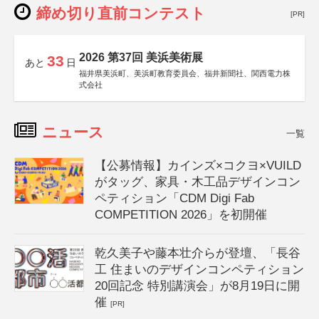
締め切り直前コンテスト
[PR]
2026 第37回 美浜美術展
33
あと
日
福井県美浜町、美浜町教育委員会、福井新聞社、関西電力株
式会社
ニュース
一覧
【公募情報】カインズ×コクヨ×VUILD
がタッグ、家具・木工品デザインコン
ペティション「CDM Digi Fab
COMPETITION 2026」を初開催
乾久美子や藤本壮介らが登壇、「長谷
工 住まいのデザインコンペティション
20回記念 特別講演会」が8月19日に開
催
[PR]