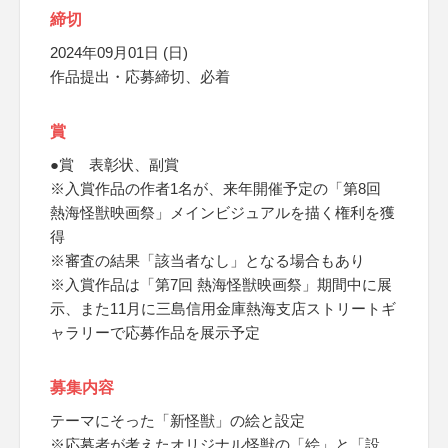
締切
2024年09月01日 (日)
作品提出・応募締切、必着
賞
●賞 表彰状、副賞
※入賞作品の作者1名が、来年開催予定の「第8回
熱海怪獣映画祭」メインビジュアルを描く権利を獲
得
※審査の結果「該当者なし」となる場合もあり
※入賞作品は「第7回 熱海怪獣映画祭」期間中に展
示、また11月に三島信用金庫熱海支店ストリートギ
ャラリーで応募作品を展示予定
募集内容
テーマにそった「新怪獣」の絵と設定
※応募者が考えたオリジナル怪獣の「絵」と「設