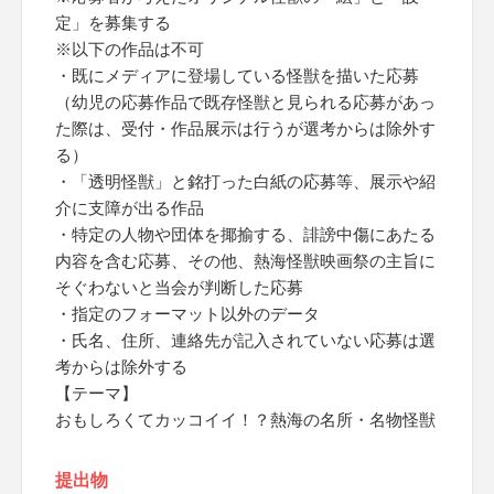
定」を募集する
※以下の作品は不可
・既にメディアに登場している怪獣を描いた応募
（幼児の応募作品で既存怪獣と見られる応募があっ
た際は、受付・作品展示は行うが選考からは除外す
る）
・「透明怪獣」と銘打った白紙の応募等、展示や紹
介に支障が出る作品
・特定の人物や団体を揶揄する、誹謗中傷にあたる
内容を含む応募、その他、熱海怪獣映画祭の主旨に
そぐわないと当会が判断した応募
・指定のフォーマット以外のデータ
・氏名、住所、連絡先が記入されていない応募は選
考からは除外する
【テーマ】
おもしろくてカッコイイ！？熱海の名所・名物怪獣
提出物