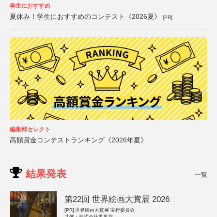
学生におすすめ
夏休み！学生におすすめのコンテスト《2026夏》
[PR]
編集部セレクト
高額賞金コンテストランキング《2026年夏》
結果発表
一覧
第22回 世界絵画大賞展 2026
[PR]
世界絵画大賞展 実行委員会
共催：株式会社世界堂