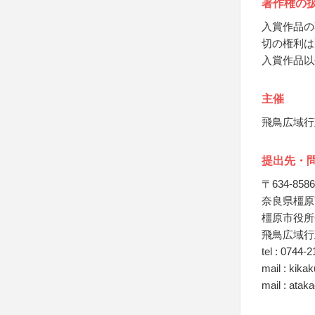
著作権の
入賞作品の
切の権利は
入賞作品以
主催
飛鳥広域行
提出先・
〒634-8586
奈良県橿原市
橿原市役所
飛鳥広域行
tel : 0744-
mail : kika
mail : ata