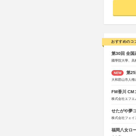
おすすめのコ
第30回 全
國學院大學、高
第2
NEW
大和郡山市人権
FM香川 C
株式会社エフエ
せたがや夢コ
株式会社フェイ
福岡八女ロ