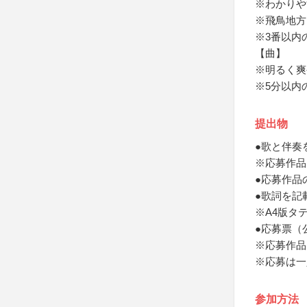
※わかりや
※飛鳥地方
※3番以内
【曲】
※明るく爽
※5分以内
提出物
●歌と伴奏
※応募作品
●応募作品
●歌詞を記
※A4版タ
●応募票（
※応募作品
※応募は一
参加方法