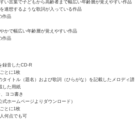
すい言葉で子どもから高齢者まで幅広い年齢層が覚えやすい作品
を連想するような歌詞が入っている作品
の作品
やかで幅広い年齢層が覚えやすい作品
の作品
を録音したCD-R
ごとに1枚
のタイトル（題名）および歌詞（ひらがな）を記載したメロディ譜
載した用紙
テ、ヨコ書き
公式ホームページよりダウンロード）
ごとに1枚
人何点でも可