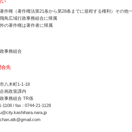
扱い
著作権（著作権法第21条から第28条までに規程する権利）その他
飛鳥広域行政事務組合に帰属
外の著作権は著作者に帰属
政事務組合
問合先
八木町1-1-18
企画政策課内
政事務組合 TR係
21-1108 / fax : 0744-21-1128
ku@city.kashihara.nara.jp
kachan.atk@gmail.com