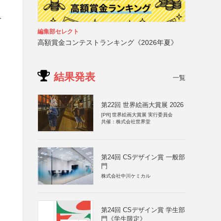
一
編集部セレクト
高額賞金コンテストランキング《2026年夏》
結果発表
一覧
第22回 世界絵画大賞展 2026
[PR]
世界絵画大賞展 実行委員会
共催：株式会社世界堂
第24回 CSデザイン賞 一般部
門
株式会社中川ケミカル
第24回 CSデザイン賞 学生部
門《学生限定》