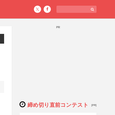
PR
締め切り直前コンテスト
[PR]