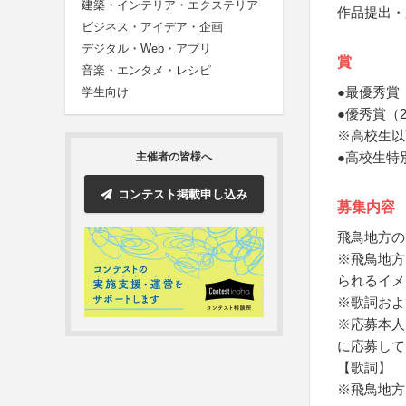
建築・インテリア・エクステリア
作品提出・
ビジネス・アイデア・企画
デジタル・Web・アプリ
賞
音楽・エンタメ・レシピ
●最優秀賞
学生向け
●優秀賞（
※高校生以
●高校生特別
主催者の皆様へ
コンテスト掲載申し込み
募集内容
飛鳥地方の
※飛鳥地方
られるイメ
※歌詞およ
※応募本人
に応募して
【歌詞】
※飛鳥地方