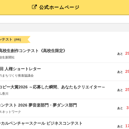
公式ホームページ
ンテスト
[PR]
国高校生創作コンテスト《高校生限定》
2
あと
校生新聞社
5回 人権ショートレター
2
あと
のまちづくり推進協議会
Mコピー大賞2026 ～応募した瞬間、あなたもクリエイター～
2
あと
ム香川
ンテスト 2026 夢音楽部門・夢ダンス部門
3
あと
スネットワーク
ーカルベンチャースクール ビジネスコンテスト
1
あと