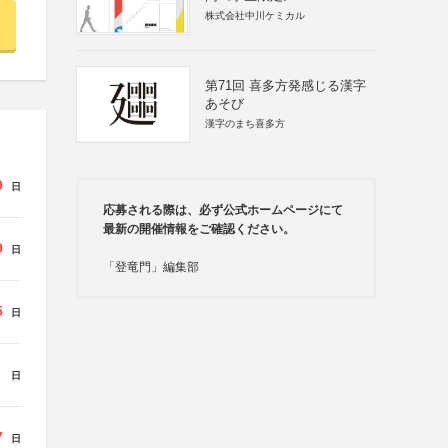
株式会社中川ケミカル
第71回 喜多方発感じる漢字
あそび
漢字のまち喜多方
9
日
応募される際は、必ず公式ホームページにて
最新の開催情報をご確認ください。
9
日
「登竜門」編集部
5
日
日
7
日