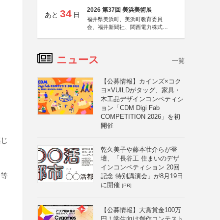
2026 第37回 美浜美術展
34
あと
日
福井県美浜町、美浜町教育委員
会、福井新聞社、関西電力株式会
社
ニュース
一覧
【公募情報】カインズ×コク
ヨ×VUILDがタッグ、家具・
木工品デザインコンペティシ
ョン「CDM Digi Fab
COMPETITION 2026」を初
開催
感じ
乾久美子や藤本壮介らが登
壇、「長谷工 住まいのデザ
インコンペティション 20回
ト等
記念 特別講演会」が8月19日
に開催
[PR]
【公募情報】大賞賞金100万
円！学生向け創作コンテスト