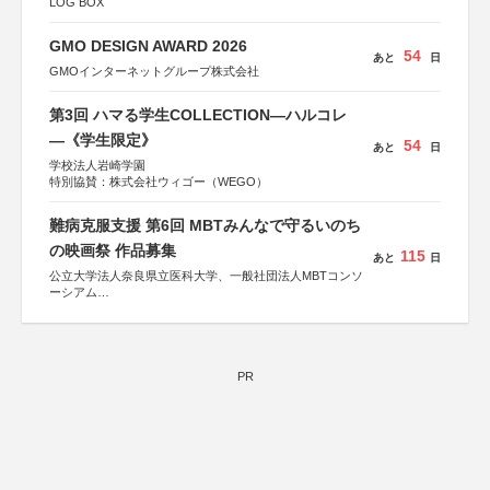
LOG BOX
GMO DESIGN AWARD 2026
54
あと
日
GMOインターネットグループ株式会社
第3回 ハマる学生COLLECTION―ハルコレ
―《学生限定》
54
あと
日
学校法人岩崎学園
特別協賛：株式会社ウィゴー（WEGO）
難病克服支援 第6回 MBTみんなで守るいのち
の映画祭 作品募集
115
あと
日
公立大学法人奈良県立医科大学、一般社団法人MBTコンソ
ーシアム
協力：読売新聞社
後援：厚生労働省
文部科学省
奈良県
PR
日本経済団体連合会
関西経済連合会
「“よい仕事おこし”フェア」実行委員会
関西文化学術研究都市推進機構
東京難病団体連絡協議会