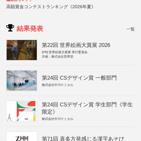
高額賞金コンテストランキング《2026年夏》
結果発表
一覧
第22回 世界絵画大賞展 2026
[PR]
世界絵画大賞展 実行委員会
共催：株式会社世界堂
第24回 CSデザイン賞 一般部門
株式会社中川ケミカル
第24回 CSデザイン賞 学生部門《学生
限定》
株式会社中川ケミカル
第71回 喜多方発感じる漢字あそび