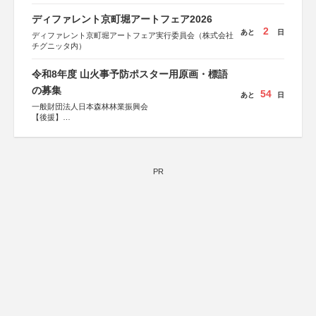
ディファレント京町堀アートフェア2026
2
あと
日
ディファレント京町堀アートフェア実行委員会（株式会社
チグニッタ内）
令和8年度 山火事予防ポスター用原画・標語
の募集
54
あと
日
一般財団法人日本森林林業振興会
【後援】
総務省消防庁、文部科学省、林野庁、全国森林組合連合
会、森林火災対策協会
PR