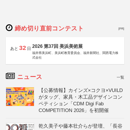
締め切り直前コンテスト
[PR]
2026 第37回 美浜美術展
32
あと
日
福井県美浜町、美浜町教育委員会、福井新聞社、関西電力株
式会社
ニュース
一覧
【公募情報】カインズ×コクヨ×VUILD
がタッグ、家具・木工品デザインコン
ペティション「CDM Digi Fab
COMPETITION 2026」を初開催
乾久美子や藤本壮介らが登壇、「長谷