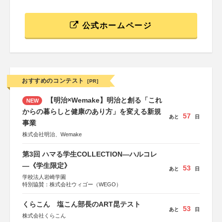
公式ホームページ
おすすめのコンテスト
[PR]
【明治×Wemake】明治と創る「これ
NEW
からの暮らしと健康のあり方」を変える新規
57
あと
日
事業
株式会社明治、Wemake
第3回 ハマる学生COLLECTION―ハルコレ
―《学生限定》
53
あと
日
学校法人岩崎学園
特別協賛：株式会社ウィゴー（WEGO）
くらこん 塩こん部長のART昆テスト
53
あと
日
株式会社くらこん