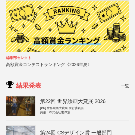
編集部セレクト
高額賞金コンテストランキング《2026年夏》
結果発表
一覧
第22回 世界絵画大賞展 2026
[PR]
世界絵画大賞展 実行委員会
共催：株式会社世界堂
第24回 CSデザイン賞 一般部門