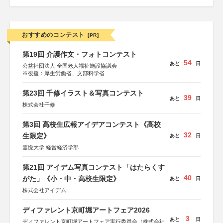
おすすめのコンテスト
[PR]
第19回 介護作文・フォトコンテスト
54
あと
日
公益社団法人 全国老人福祉施設協議会
※後援：厚生労働省、文部科学省
第23回 千修イラスト＆写真コンテスト
39
あと
日
株式会社千修
第3回 高校生広報アイデアコンテスト《高校
32
生限定》
あと
日
嘉悦大学 経営経済学部
第21回 アイデム写真コンテスト「はたらくす
40
がた」《小・中・高校生限定》
あと
日
株式会社アイデム
ディファレント京町堀アートフェア2026
3
あと
日
ディファレント京町堀アートフェア実行委員会（株式会社