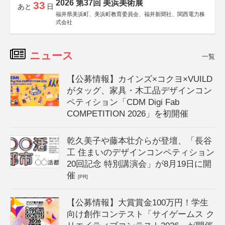
2026 第37回 美浜美術展
33
あと
日
福井県美浜町、美浜町教育委員会、福井新聞社、関西電力株
式会社
ニュース
一覧
【公募情報】カインズ×コクヨ×VUILD
がタッグ、家具・木工品デザインコン
ペティション「CDM Digi Fab
COMPETITION 2026」を初開催
乾久美子や藤本壮介らが登壇、「長谷
工 住まいのデザインコンペティション
20回記念 特別講演会」が8月19日に開
催
[PR]
【公募情報】大賞賞金100万円！学生
向け創作コンテスト「サイゲームス ク