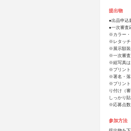
提出物
●出品申込
●一次審査
※カラー・
※レタッチ
※展示額装
※一次審査
※組写真は
※プリント
※署名・落
※プリント
り付け（審
しっかり貼
※応募点数
参加方法
提出物を下