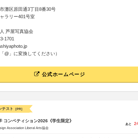
市灘区原田通3丁目8番30号
ャラリー401号室
人 芦屋写真協会
23-1701
shiyaphoto.jp
「@」に変換してください）
公式ホームページ
ンテスト
[PR]
大学 コンペティション2026《学生限定》
2
あと
Association Liberal Arts協会