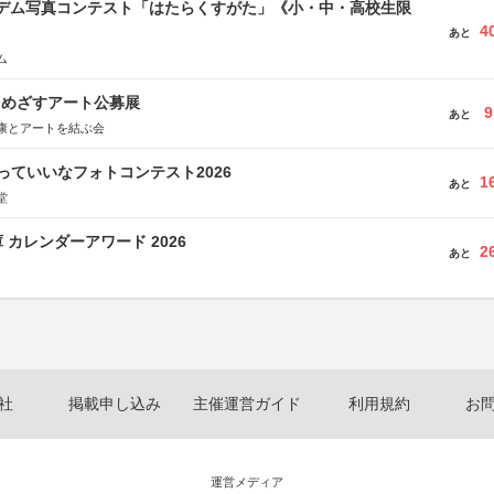
イデム写真コンテスト「はたらくすがた」《小・中・高校生限
4
あと
ム
をめざすアート公募展
9
あと
康とアートを結ぶ会
っていいなフォトコンテスト2026
1
あと
堂
 カレンダーアワード 2026
2
あと
社
掲載申し込み
主催運営ガイド
利用規約
お
運営メディア