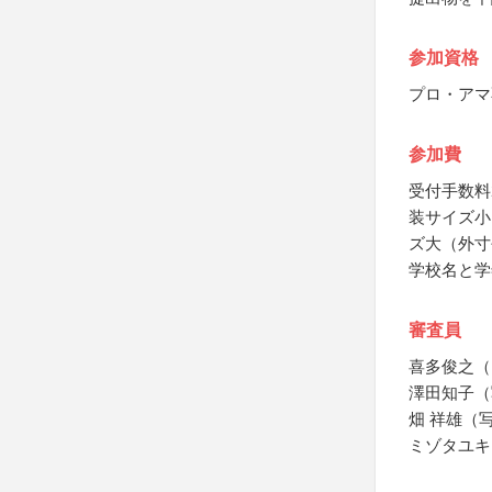
参加資格
プロ・アマ
参加費
受付手数料
装サイズ小
ズ大（外寸
学校名と学
審査員
喜多俊之（
澤田知子（
畑 祥雄（
ミゾタユキ