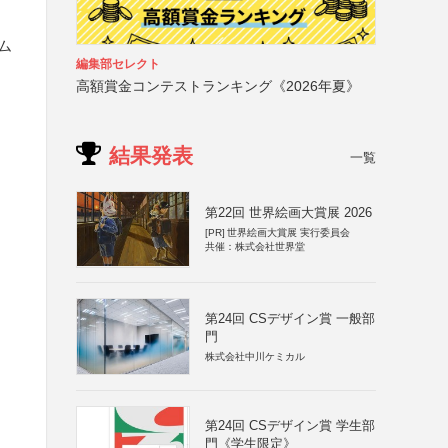
ム
編集部セレクト
高額賞金コンテストランキング《2026年夏》
結果発表
一覧
第22回 世界絵画大賞展 2026
[PR]
世界絵画大賞展 実行委員会
共催：株式会社世界堂
第24回 CSデザイン賞 一般部
門
株式会社中川ケミカル
第24回 CSデザイン賞 学生部
門《学生限定》