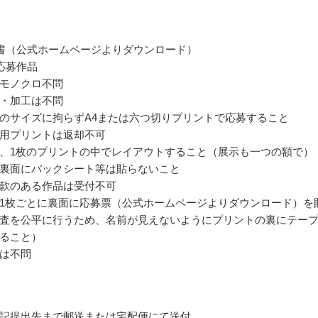
書（公式ホームページよりダウンロード）
応募作品
モノクロ不問
・加工は不問
のサイズに拘らずA4または六つ切りプリントで応募すること
用プリントは返却不可
、1枚のプリントの中でレイアウトすること（展示も一つの額で）
裏面にバックシート等は貼らないこと
款のある作品は受付不可
1枚ごとに裏面に応募票（公式ホームページよりダウンロード）を
査を公平に行うため、名前が見えないようにプリントの裏にテー
ること）
は不問
記提出先まで郵送または宅配便にて送付