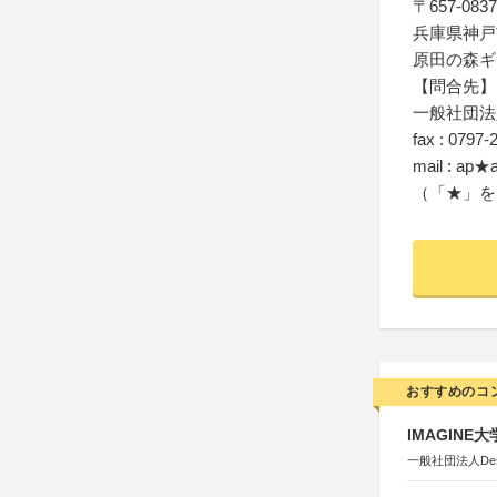
〒657-0837
兵庫県神戸
原田の森ギ
【問合先】
一般社団法
fax : 0797-
mail : ap★a
（「★」を
おすすめのコ
IMAGINE
一般社団法人Design 