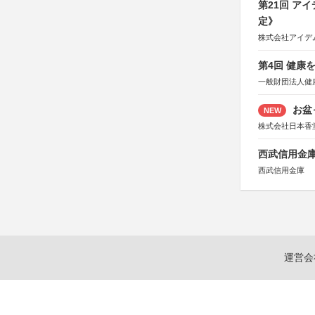
第21回 ア
定》
株式会社アイデ
第4回 健康
一般財団法人健
お盆
NEW
株式会社日本香
西武信用金庫
西武信用金庫
運営会