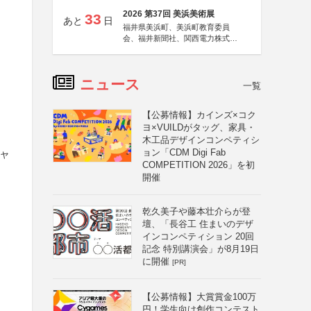
2026 第37回 美浜美術展
33
あと
日
福井県美浜町、美浜町教育委員
会、福井新聞社、関西電力株式会
社
ニュース
一覧
【公募情報】カインズ×コク
ヨ×VUILDがタッグ、家具・
木工品デザインコンペティシ
ョン「CDM Digi Fab
ギャ
COMPETITION 2026」を初
開催
乾久美子や藤本壮介らが登
壇、「長谷工 住まいのデザ
インコンペティション 20回
記念 特別講演会」が8月19日
に開催
[PR]
【公募情報】大賞賞金100万
円！学生向け創作コンテスト