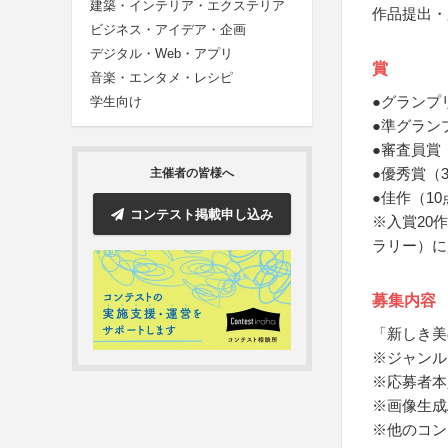
建築・インテリア・エクステリア
作品提出・
ビジネス・アイデア・企画
デジタル・Web・アプリ
賞
音楽・エンタメ・レシピ
●グランプ
学生向け
●準グラン
●審査員賞
●優秀賞（
主催者の皆様へ
●佳作（1
コンテスト掲載申し込み
※入賞20作
ラリー）に
募集内容
「新しき美
※ジャンル
※応募者本
※画像生成
※他のコン