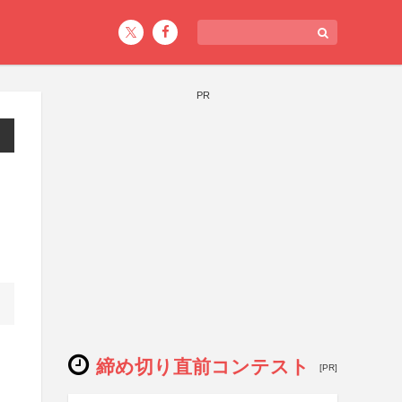
PR
締め切り直前コンテスト
[PR]