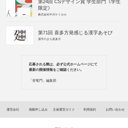
第24回 CSデザイン賞 学生部門《学生
限定》
株式会社中川ケミカル
第71回 喜多方発感じる漢字あそび
漢字のまち喜多方
応募される際は、必ず公式ホームページにて
最新の開催情報をご確認ください。
「登竜門」編集部
運営会社
掲載申し込み
主催運営ガイド
利用規約
お問い合わせ