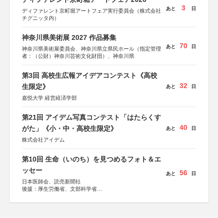
3
あと
日
ディファレント京町堀アートフェア実行委員会（株式会社
チグニッタ内）
神奈川県美術展 2027 作品募集
70
あと
日
神奈川県美術展委員会、神奈川県立県民ホール（指定管理
者：（公財）神奈川芸術文化財団）、神奈川県
第3回 高校生広報アイデアコンテスト《高校
32
生限定》
あと
日
嘉悦大学 経営経済学部
第21回 アイデム写真コンテスト「はたらくす
40
がた」《小・中・高校生限定》
あと
日
株式会社アイデム
第10回 生命（いのち）を見つめるフォト＆エ
ッセー
56
あと
日
日本医師会、読売新聞社
後援：厚生労働省、文部科学省
協賛：東京海上日動火災保険株式会社、東京海上日動あん
しん生命保険株式会社