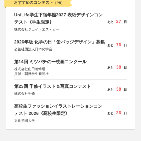
おすすめのコンテスト
[PR]
UniLife学生下宿年鑑2027 表紙デザインコン
37
テスト《学生限定》
あと
日
株式会社ジェイ・エス・ビー
2026年版 化学の日「缶バッジデザイン」募集
76
あと
日
公益社団法人日本化学会
第14回 ミツバチの一枚画コンクール
38
あと
日
株式会社山田養蜂場
共催：朝日学生新聞社
第23回 千修イラスト＆写真コンテスト
38
あと
日
株式会社千修
高校生ファッションイラストレーションコン
26
テスト 2026《高校生限定》
あと
日
文化学園大学