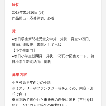
締切
2017年01月16日 (月)
作品提出・応募締切、必着
賞
●朝日学生新聞社児童文学賞 賞状、賞金50万円、
紙面に連載後、書籍として出版
【小学生部門】
●朝日小学生新聞賞 賞状、5万円の図書カード、朝
日小学生新聞紙面に掲載
募集内容
小学校高学年向けの小説
※ミステリーやファンタジー等をふくめ、内容・形
式は自由
※日本語で書かれた未発表の自作に限る（営利を目
的としない同人誌等での掲載は可）