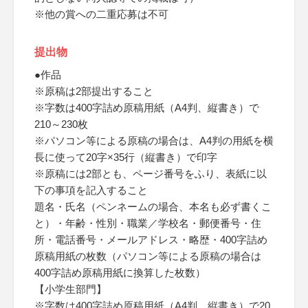
※他の賞への二重応募は不可
提出物
●作品
※原稿は2部提出すること
※字数は400字詰め原稿用紙（A4判、縦書き）で
210～230枚
※パソコン等による原稿の場合は、A4判の用紙を横
長に使って20字×35行（縦書き）で印字
※原稿には2部とも、ページ番号をふり、表紙に以
下の事項を記入すること
題名・氏名（ペンネームの場合、本名も必ず書くこ
と）・年齢・性別・職業／学校名・郵便番号・住
所・電話番号・メールアドレス・略歴・400字詰め
原稿用紙の枚数（パソコン等による原稿の場合は
400字詰め原稿用紙に換算した枚数）
【小学生部門】
※字数は400字詰め原稿用紙（A4判、縦書き）で20