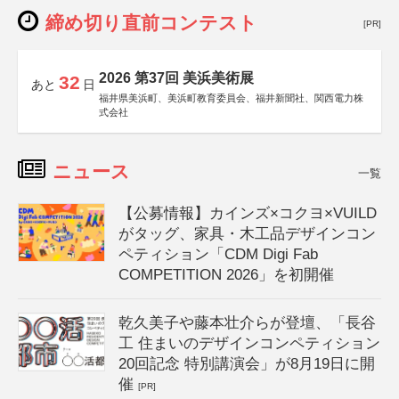
締め切り直前コンテスト
[PR]
2026 第37回 美浜美術展
32
あと
日
福井県美浜町、美浜町教育委員会、福井新聞社、関西電力株
式会社
ニュース
一覧
【公募情報】カインズ×コクヨ×VUILD
がタッグ、家具・木工品デザインコン
ペティション「CDM Digi Fab
COMPETITION 2026」を初開催
乾久美子や藤本壮介らが登壇、「長谷
工 住まいのデザインコンペティション
20回記念 特別講演会」が8月19日に開
催
[PR]