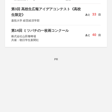
第3回 高校生広報アイデアコンテスト《高校
33
生限定》
あと
日
嘉悦大学 経営経済学部
第14回 ミツバチの一枚画コンクール
40
あと
日
株式会社山田養蜂場
共催：朝日学生新聞社
PR