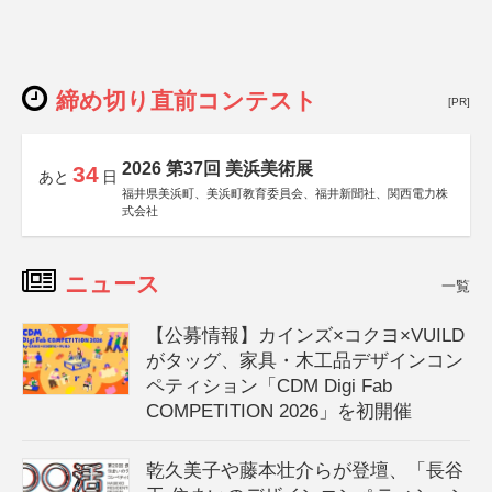
締め切り直前コンテスト
[PR]
2026 第37回 美浜美術展
34
あと
日
福井県美浜町、美浜町教育委員会、福井新聞社、関西電力株
式会社
ニュース
一覧
【公募情報】カインズ×コクヨ×VUILD
がタッグ、家具・木工品デザインコン
ペティション「CDM Digi Fab
COMPETITION 2026」を初開催
乾久美子や藤本壮介らが登壇、「長谷