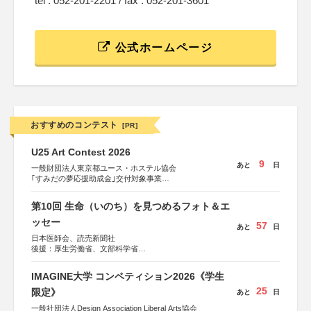
tel : 052-201-2201 / fax : 052-201-3601
公式ホームページ
おすすめのコンテスト
[PR]
U25 Art Contest 2026
9
あと
日
一般財団法人東京都ユース・ホステル協会
｢すみだの夢応援助成金｣交付対象事業
すみだ五彩の芸術祭 連携企画
第10回 生命（いのち）を見つめるフォト＆エ
ッセー
57
あと
日
日本医師会、読売新聞社
後援：厚生労働省、文部科学省
協賛：東京海上日動火災保険株式会社、東京海上日動あん
しん生命保険株式会社
IMAGINE大学 コンペティション2026《学生
25
限定》
あと
日
一般社団法人Design Association Liberal Arts協会