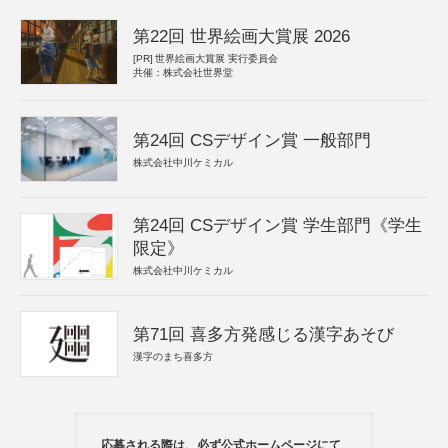
第22回 世界絵画大賞展 2026
[PR]
世界絵画大賞展 実行委員会
共催：株式会社世界堂
第24回 CSデザイン賞 一般部門
株式会社中川ケミカル
第24回 CSデザイン賞 学生部門《学生
限定》
株式会社中川ケミカル
第71回 喜多方発感じる漢字あそび
漢字のまち喜多方
応募される際は、必ず公式ホームページにて