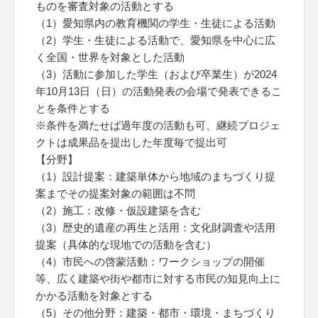
ものを審査対象の活動とする
（1）愛知県内の教育機関の学生・生徒による活動
（2）学生・生徒による活動で、愛知県を中心に広
く全国・世界を対象とした活動
（3）活動に参加した学生（および卒業生）が2024
年10月13日（日）の活動発表の会場で発表できるこ
とを条件とする
※条件を満たせば過年度の活動も可、継続プロジェ
クトは成果品を提出した年度毎で提出可
【分野】
（1）設計提案：建築単体から地域のまちづくり提
案までその提案対象の範囲は不問
（2）施工：改修・仮設建築を含む
（3）歴史的遺産の再生と活用：文化財調査や活用
提案（具体的な現地での活動を含む）
（4）市民への啓蒙活動：ワークショップの開催
等、広く建築や街や都市に対する市民の知見向上に
かかる活動を対象とする
（5）その他分野：建築・都市・環境・まちづくり