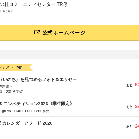
の杜コミュニティセンター TR係
27-5252
公式ホームページ
ンテスト
[PR]
命（いのち）を見つめるフォト＆エッセー
5
あと
売新聞社
省、文部科学省
日動火災保険株式会社、東京海上日動あんしん生命保険株式会社
大学 コンペティション2026《学生限定》
2
あと
Association Liberal Arts協会
 カレンダーアワード 2026
2
あと