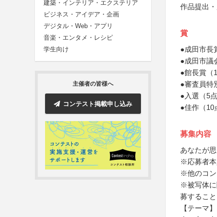
建築・インテリア・エクステリア
作品提出・
ビジネス・アイデア・企画
デジタル・Web・アプリ
賞
音楽・エンタメ・レシピ
●成田市長
学生向け
●成田市議
●館長賞（
●審査員特
主催者の皆様へ
●入選（5
コンテスト掲載申し込み
●佳作（1
募集内容
あなたが思
※応募者本
※他のコン
※被写体に
募すること
【テーマ】