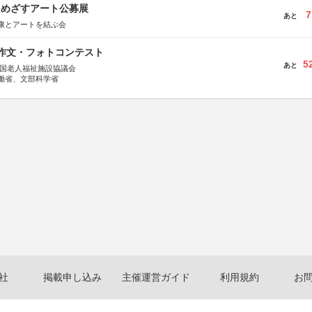
をめざすアート公募展
7
あと
康とアートを結ぶ会
護作文・フォトコンテスト
5
あと
全国老人福祉施設協議会
働省、文部科学省
社
掲載申し込み
主催運営ガイド
利用規約
お