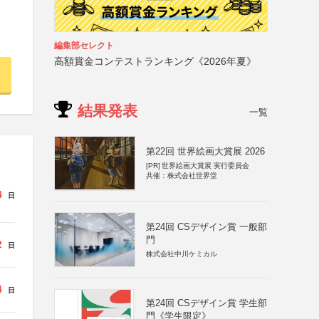
編集部セレクト
高額賞金コンテストランキング《2026年夏》
結果発表
一覧
第22回 世界絵画大賞展 2026
[PR]
世界絵画大賞展 実行委員会
共催：株式会社世界堂
4
日
第24回 CSデザイン賞 一般部
門
2
日
株式会社中川ケミカル
4
日
第24回 CSデザイン賞 学生部
門《学生限定》