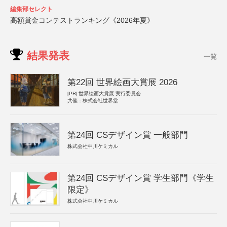
編集部セレクト
高額賞金コンテストランキング《2026年夏》
結果発表
一覧
第22回 世界絵画大賞展 2026
[PR]
世界絵画大賞展 実行委員会
共催：株式会社世界堂
第24回 CSデザイン賞 一般部門
株式会社中川ケミカル
第24回 CSデザイン賞 学生部門《学生
限定》
株式会社中川ケミカル