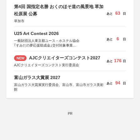
第4回 国指定名勝 おくのほそ道の風景地 草加
63
松原展 公募
あと
日
草加市
U25 Art Contest 2026
6
あと
日
一般財団法人東京都ユース・ホステル協会
｢すみだの夢応援助成金｣交付対象事業
すみだ五彩の芸術祭 連携企画
AJCクリエイターズコンテスト2027
NEW
176
あと
日
AJCクリエイターズコンテスト実行委員会
富山ガラス大賞展 2027
94
あと
日
富山ガラス大賞展実行委員会、富山市、富山市ガラス美術
館
PR