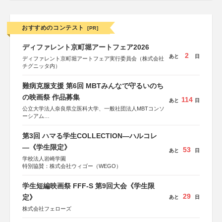
おすすめのコンテスト
[PR]
ディファレント京町堀アートフェア2026
2
あと
日
ディファレント京町堀アートフェア実行委員会（株式会社
チグニッタ内）
難病克服支援 第6回 MBTみんなで守るいのち
の映画祭 作品募集
114
あと
日
公立大学法人奈良県立医科大学、一般社団法人MBTコンソ
ーシアム
協力：読売新聞社
第3回 ハマる学生COLLECTION―ハルコレ
後援：厚生労働省
文部科学省
―《学生限定》
53
あと
日
奈良県
学校法人岩崎学園
日本経済団体連合会
特別協賛：株式会社ウィゴー（WEGO）
関西経済連合会
「“よい仕事おこし”フェア」実行委員会
関西文化学術研究都市推進機構
学生短編映画祭 FFF-S 第9回大会《学生限
東京難病団体連絡協議会
29
定》
あと
日
株式会社フェローズ