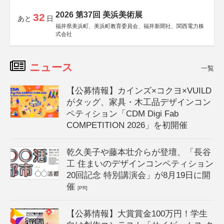
2026 第37回 美浜美術展
32
あと
日
福井県美浜町、美浜町教育委員会、福井新聞社、関西電力株
式会社
ニュース
一覧
【公募情報】カインズ×コクヨ×VUILD
がタッグ、家具・木工品デザインコン
ペティション「CDM Digi Fab
COMPETITION 2026」を初開催
乾久美子や藤本壮介らが登壇、「長谷
工 住まいのデザインコンペティション
20回記念 特別講演会」が8月19日に開
催
[PR]
【公募情報】大賞賞金100万円！学生