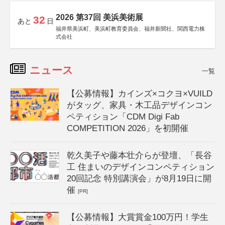
2026 第37回 美浜美術展
32
あと
日
福井県美浜町、美浜町教育委員会、福井新聞社、関西電力株
式会社
ニュース
一覧
【公募情報】カインズ×コクヨ×VUILD
がタッグ、家具・木工品デザインコン
ペティション「CDM Digi Fab
COMPETITION 2026」を初開催
乾久美子や藤本壮介らが登壇、「長谷
工 住まいのデザインコンペティション
20回記念 特別講演会」が8月19日に開
催
[PR]
【公募情報】大賞賞金100万円！学生