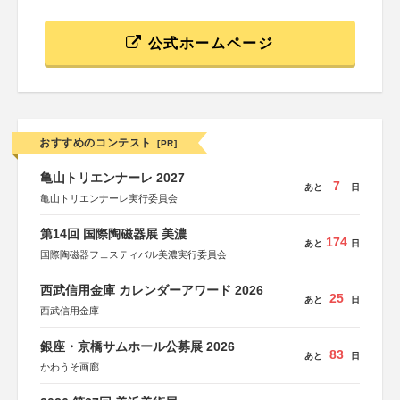
公式ホームページ
おすすめのコンテスト
[PR]
亀山トリエンナーレ 2027
7
あと
日
亀山トリエンナーレ実行委員会
第14回 国際陶磁器展 美濃
174
あと
日
国際陶磁器フェスティバル美濃実行委員会
西武信用金庫 カレンダーアワード 2026
25
あと
日
西武信用金庫
銀座・京橋サムホール公募展 2026
83
あと
日
かわうそ画廊