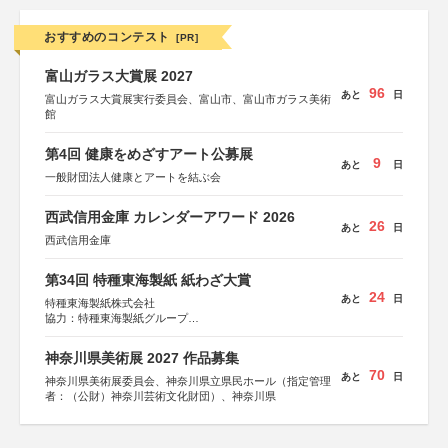
おすすめのコンテスト
[PR]
富山ガラス大賞展 2027
96
あと
日
富山ガラス大賞展実行委員会、富山市、富山市ガラス美術
館
第4回 健康をめざすアート公募展
9
あと
日
一般財団法人健康とアートを結ぶ会
西武信用金庫 カレンダーアワード 2026
26
あと
日
西武信用金庫
第34回 特種東海製紙 紙わざ大賞
24
あと
日
特種東海製紙株式会社
協力：特種東海製紙グループ
特別協賛：静岡県長泉町
神奈川県美術展 2027 作品募集
70
あと
日
神奈川県美術展委員会、神奈川県立県民ホール（指定管理
者：（公財）神奈川芸術文化財団）、神奈川県