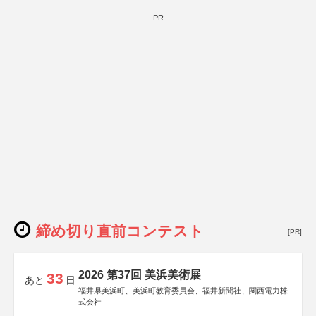
PR
締め切り直前コンテスト
[PR]
2026 第37回 美浜美術展
33
あと
日
福井県美浜町、美浜町教育委員会、福井新聞社、関西電力株
式会社