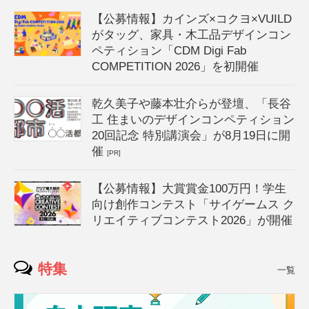
【公募情報】カインズ×コクヨ×VUILD
がタッグ、家具・木工品デザインコン
ペティション「CDM Digi Fab
COMPETITION 2026」を初開催
乾久美子や藤本壮介らが登壇、「長谷
工 住まいのデザインコンペティション
20回記念 特別講演会」が8月19日に開
催
[PR]
【公募情報】大賞賞金100万円！学生
向け創作コンテスト「サイゲームス ク
リエイティブコンテスト2026」が開催
特集
一覧