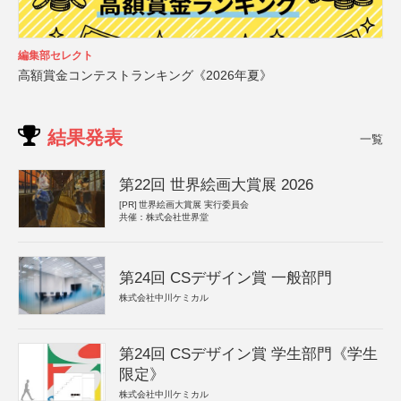
編集部セレクト
高額賞金コンテストランキング《2026年夏》
結果発表
一覧
第22回 世界絵画大賞展 2026
[PR]
世界絵画大賞展 実行委員会
共催：株式会社世界堂
第24回 CSデザイン賞 一般部門
株式会社中川ケミカル
第24回 CSデザイン賞 学生部門《学生
限定》
株式会社中川ケミカル