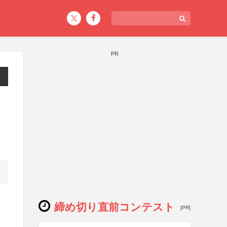
PR
締め切り直前コンテスト
[PR]