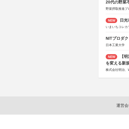
20代の野
野菜摂取推進プ
日光
NEW
いまいちコレカ
NITプロダ
日本工業大学
【明
NEW
を変える新
株式会社明治、W
運営会