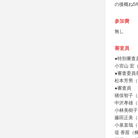
の後概ね5
参加費
無し
審査員
●特別審査
小宮山 宏
●審査委員
松本芳男（
●審査員
猪俣智子（
中沢孝雄（
小林美樹子
藤田正美（
小泉直哉（
堤 香苗（