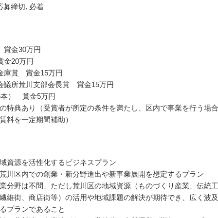
応募締切､必着
 賞金30万円
賞金20万円
金庫賞 賞金15万円
会議所荒川支部会長賞 賞金15万円
5本） 賞金5万円
の特典あり（受賞者が所定の条件を満たし、区内で事業を行う場
賃料を一定期間補助）
域資源を活性化するビジネスプラン
荒川区内での創業・新分野進出や新事業展開を想定するプラン
業分野は不問、ただし荒川区の地域資源（ものづくり産業、伝統
繊維街、商店街等）の活用や地域課題の解決が期待でき、広く波
るプランであること