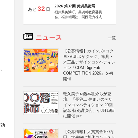
2026 第37回 美浜美術展
32
あと
日
福井県美浜町、美浜町教育委員
会、福井新聞社、関西電力株式会
社
ニュース
一覧
【公募情報】カインズ×コク
ヨ×VUILDがタッグ、家具・
木工品デザインコンペティシ
ョン「CDM Digi Fab
合、
COMPETITION 2026」を初
開催
乾久美子や藤本壮介らが登
壇、「長谷工 住まいのデザ
インコンペティション 20回
記念 特別講演会」が8月19日
に開催
[PR]
工
及効
【公募情報】大賞賞金100万
円！学生向け創作コンテスト