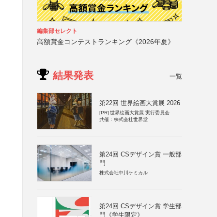
編集部セレクト
高額賞金コンテストランキング《2026年夏》
結果発表
一覧
第22回 世界絵画大賞展 2026
[PR]
世界絵画大賞展 実行委員会
共催：株式会社世界堂
第24回 CSデザイン賞 一般部
門
株式会社中川ケミカル
第24回 CSデザイン賞 学生部
門《学生限定》