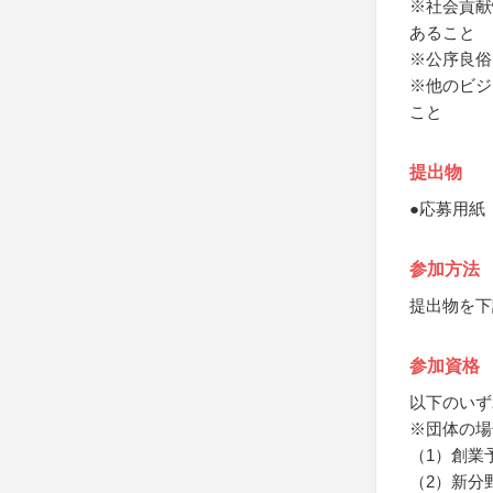
※社会貢献
あること
※公序良俗
※他のビジ
こと
提出物
●応募用紙
参加方法
提出物を下
参加資格
以下のいず
※団体の場
（1）創業
（2）新分