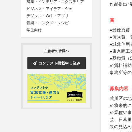
建築・インテリア・エクステリア
作品提出･
ビジネス・アイデア・企画
デジタル・Web・アプリ
賞
音楽・エンタメ・レシピ
●最優秀賞
学生向け
●優秀賞 
●城北信用
●東京商工
主催者の皆様へ
●奨励賞（
コンテスト掲載申し込み
※賃料補助
事務所等の
募集内容
荒川区の地
※将来的に
※業種や事
芸、日暮里
果の見込め