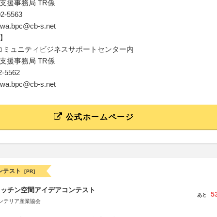
支援事務局 TR係
02-5563
kawa.bpc@cb-s.net
】
 コミュニティビジネスサポートセンター内
支援事務局 TR係
02-5562
kawa.bpc@cb-s.net
公式ホームページ
ンテスト
[PR]
キッチン空間アイデアコンテスト
5
あと
ンテリア産業協会