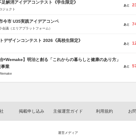
菜不足解消アイデアコンテスト《学生限定》
2
あと
ロジェクト
市今市 U35実践アイデアコンペ
7
あと
ラ会議（エリアプラットフォーム）
クトデザインコンテスト 2026《高校生限定》
1
あと
治×Wemake】明治と創る「これからの暮らしと健康のあり方」
5
規事業
あと
emake
社
掲載申し込み
主催運営ガイド
利用規約
お
運営メディア