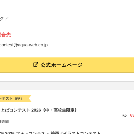
クア
問合先
st-contest@aqua-web.co.jp
公式ホームページ
ンテスト
[PR]
とばコンテスト 2026《中・高校生限定》
6
あと
生新聞
RIZE 2026 フォトコンテスト 絵画／イラストコンテスト