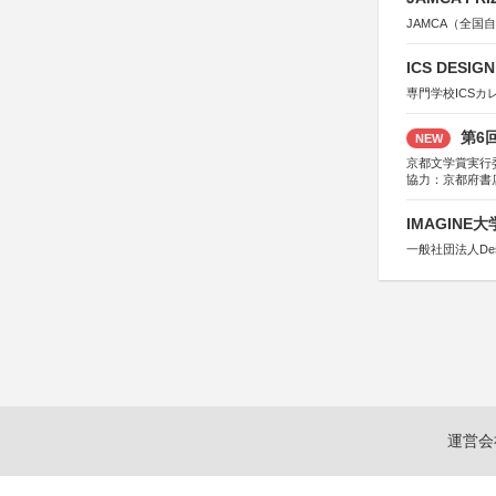
JAMCA（全
ICS DESI
専門学校ICSカ
第6
NEW
京都文学賞実行
協力：京都府書
社、集英社、小
研究所、双葉社
IMAGINE
一般社団法人Design 
運営会