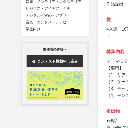
建築・インテリア・エクステリア
作品提出・
ビジネス・アイデア・企画
デジタル・Web・アプリ
賞
音楽・エンタメ・レシピ
●入選 10
学生向け
ト
主催者の皆様へ
募集内容
テーマにそ
コンテスト掲載申し込み
【部門】
（1）リア
（2）ゲー
（3）デッ
（4）モン
提出物
●作品
※Twit