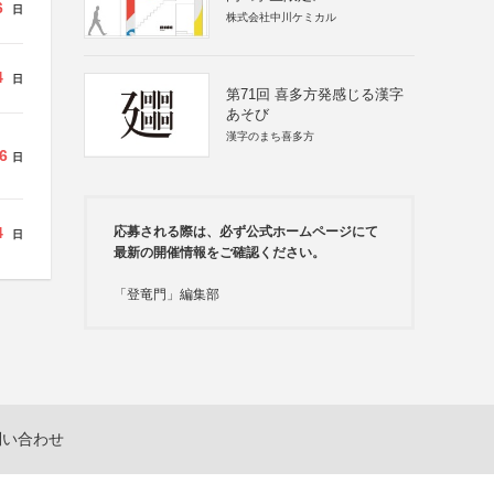
6
日
株式会社中川ケミカル
4
日
第71回 喜多方発感じる漢字
あそび
漢字のまち喜多方
6
日
4
応募される際は、必ず公式ホームページにて
日
最新の開催情報をご確認ください。
「登竜門」編集部
問い合わせ