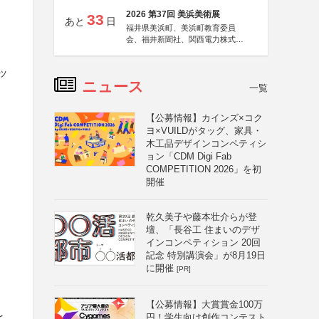
2026 第37回 美浜美術展
33
あと
日
福井県美浜町、美浜町教育委員
会、福井新聞社、関西電力株式会
社
ッ
ニュース
一覧
【公募情報】カインズ×コク
ヨ×VUILDがタッグ、家具・
木工品デザインコンペティシ
ョン「CDM Digi Fab
COMPETITION 2026」を初
開催
乾久美子や藤本壮介らが登
壇、「長谷工 住まいのデザ
インコンペティション 20回
記念 特別講演会」が8月19日
に開催
[PR]
【公募情報】大賞賞金100万
と
円！学生向け創作コンテスト