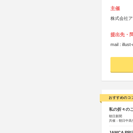
主催
株式会社ア
提出先・
mail : illu
おすすめのコ
私の折々のこ
朝日新聞
共催：朝日中高
JAMCA P