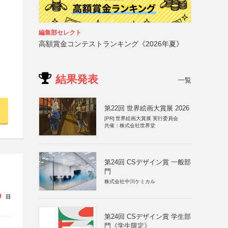
編集部セレクト
高額賞金コンテストランキング《2026年夏》
結果発表
一覧
第22回 世界絵画大賞展 2026
[PR]
世界絵画大賞展 実行委員会
共催：株式会社世界堂
第24回 CSデザイン賞 一般部
門
株式会社中川ケミカル
9
日
第24回 CSデザイン賞 学生部
門《学生限定》