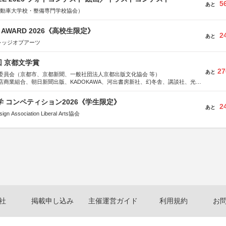
5
あと
国自動車大学校・整備専門学校協会）
GN AWARD 2026《高校生限定》
2
あと
レッジオブアーツ
回 京都文学賞
27
あと
委員会（京都市、京都新聞、一般社団法人京都出版文化協会 等）
店商業組合、朝日新聞出版、KADOKAWA、河出書房新社、幻冬舎、講談社、光文
学館、祥伝社、新潮社、淡交社、ちいさいミシマ社、徳間書店、早川書房、PHP
、文藝春秋、ポプラ社、毎日新聞出版
大学 コンペティション2026《学生限定》
2
あと
Association Liberal Arts協会
社
掲載申し込み
主催運営ガイド
利用規約
お