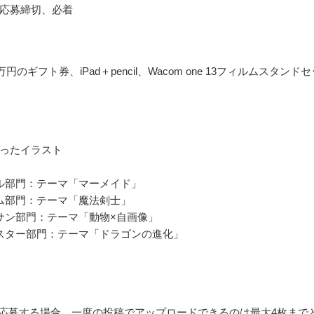
応募締切、必着
万円のギフト券、iPad＋pencil、Wacom one 13フィルムスタンドセ
ったイラスト
ル部門：テーマ「マーメイド」
ム部門：テーマ「魔法剣士」
サン部門：テーマ「動物×自画像」
スター部門：テーマ「ドラゴンの進化」
terで応募する場合、一度の投稿でアップロードできるのは最大4枚まで