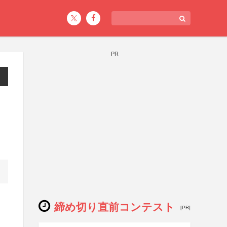
PR
締め切り直前コンテスト
[PR]