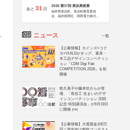
2026 第37回 美浜美術展
31
あと
日
福井県美浜町、美浜町教育委員
会、福井新聞社、関西電力株式会
社
ニュース
一覧
ン
【公募情報】カインズ×コク
ヨ×VUILDがタッグ、家具・
木工品デザインコンペティシ
ョン「CDM Digi Fab
COMPETITION 2026」を初
月
開催
乾久美子や藤本壮介らが登
壇、「長谷工 住まいのデザ
インコンペティション 20回
記念 特別講演会」が8月19日
に開催
[PR]
【公募情報】大賞賞金100万
円！学生向け創作コンテスト