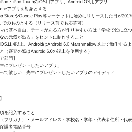
・iPad・iPod TouchのiOS用アプリ、Android OS用アプリ、
sphoneアプリを対象とする
p StoreやGoogle Play等マーケットに始めにリリースした日が201
までのものとする（リリース前でも応募可）
マは基本自由、テーマがある方が作りやすい方は「学校で役に立
なの元気が出る」をヒントに制作すること
iOS11.4以上、AndroidはAndroid 6.0 Marshmallow以上で動作する
（審査の際はAndroid 6.0の端末を使用する）
ア部門】
生にプレゼントしたいアプリ」
って欲しい、先生にプレゼントしたいアプリのアイディア
】
項を記入すること
（フリガナ）・メールアドレス・学校名・学年・代表者住所・代
保護者電話番号