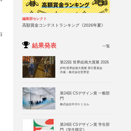
編集部セレクト
高額賞金コンテストランキング《2026年夏》
日
結果発表
一覧
第22回 世界絵画大賞展 2026
[PR]
世界絵画大賞展 実行委員会
共催：株式会社世界堂
第24回 CSデザイン賞 一般部
門
株式会社中川ケミカル
第24回 CSデザイン賞 学生部
門《学生限定》