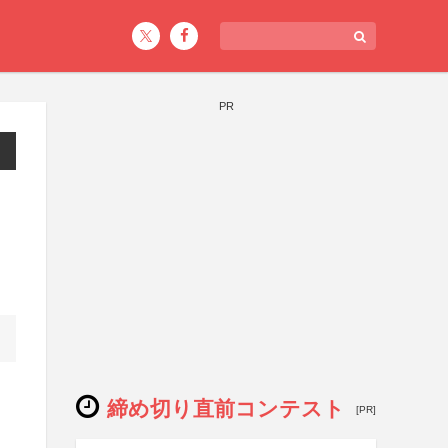
PR
締め切り直前コンテスト
[PR]