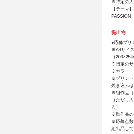
※特定の人
【テーマ】
PASSIO
提出物
●応募プリ
※A4サイズ
（203×25
※指定のサ
※カラー、
※プリント
焼き込みは
※組作品（
（ただし入
る）
※単作品の
※応募点数
組出品して