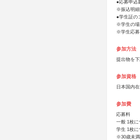
●応募申込
※振込明細
●学生証の
※学生の場
※学生応募
参加方法
提出物を下
参加資格
日本国内在
参加費
応募料
一般 1枚に
学生 1枚に
※30歳未