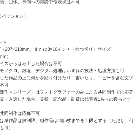
物、団体、事例への誹謗中傷表現は不可
N（パッション）
ント
（297×210mm）または8×10インチ（六つ切り）サイズ
4mm）
イズからはみ出した場合は不可
モノクロ、銀塩、デジタル処理はいずれの技法・処理方法も可
した作品の上に何かを貼り付けたり、書いたり、コピーを含む文
不可
連作＝シリーズ）はフォトグラファーのみによる共同制作での応
賞・入選した場合、賞状・記念品・副賞は代表者1名への授与とす
共同制作は応募不可
は単作品は無制限、組作品は1組5枚までを上限とする（ただし、
も可）