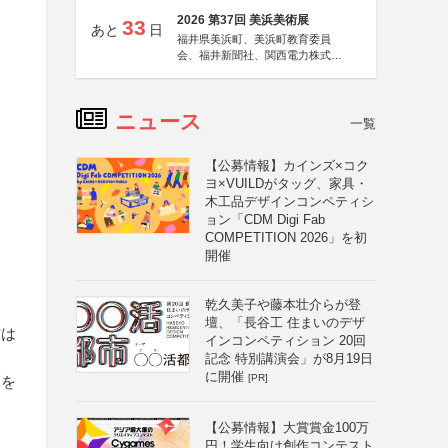
2026 第37回 美浜美術展
33
あと
日
福井県美浜町、美浜町教育委員
会、福井新聞社、関西電力株式会
社
ニュース
一覧
【公募情報】カインズ×コク
ヨ×VUILDがタッグ、家具・
木工品デザインコンペティシ
ョン「CDM Digi Fab
COMPETITION 2026」を初
開催
乾久美子や藤本壮介らが登
壇、「長谷工 住まいのデザ
作は
インコンペティション 20回
記念 特別講演会」が8月19日
に開催
[PR]
とを
【公募情報】大賞賞金100万
円！学生向け創作コンテスト