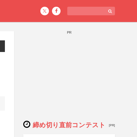
PR
締め切り直前コンテスト
[PR]