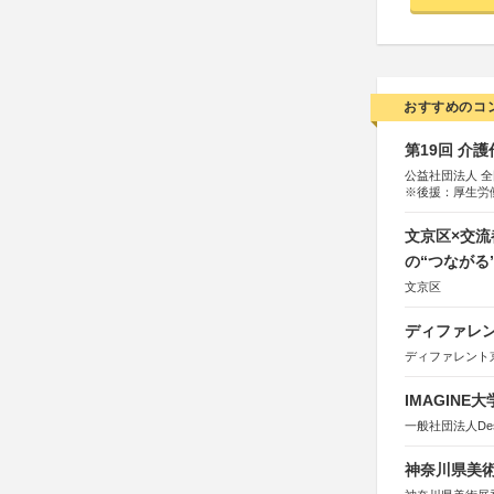
おすすめのコ
第19回 介
公益社団法人 
※後援：厚生労
文京区×交
の“つながる
文京区
ディファレン
ディファレント
IMAGINE
一般社団法人Design 
神奈川県美術展