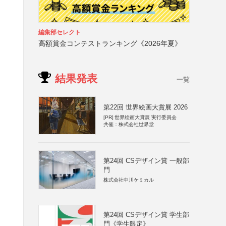
編集部セレクト
高額賞金コンテストランキング《2026年夏》
結果発表
一覧
第22回 世界絵画大賞展 2026
[PR]
世界絵画大賞展 実行委員会
共催：株式会社世界堂
第24回 CSデザイン賞 一般部
門
株式会社中川ケミカル
第24回 CSデザイン賞 学生部
門《学生限定》