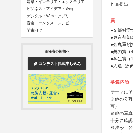
建築・インテリア・エクステリア
作品提出・
ビジネス・アイデア・企画
デジタル・Web・アプリ
賞
音楽・エンタメ・レシピ
●文部科学
学生向け
●東京都知
●金丸重嶺
●奨励賞（
主催者の皆様へ
●学生賞（
コンテスト掲載申し込み
●入選（約
募集内容
テーマにそ
※他の公募
可）
※他の写真
十分に確認
※法令、公