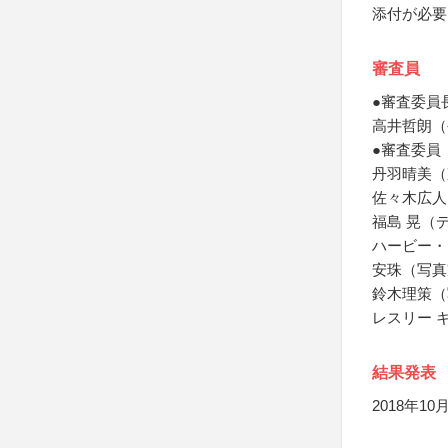
添付が必要
審査員
●審査委員
高井哲朗（
●審査委員
丹羽晴美（
佐々木広人
福島 晃（
ハービー・
安珠（写真
鈴木理策（
レスリー 
結果発表
2018年