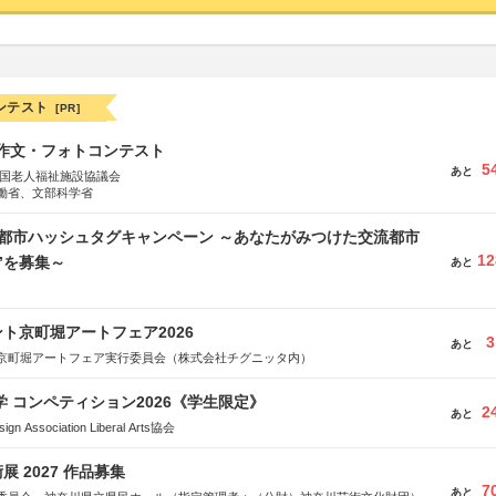
ンテスト
[PR]
護作文・フォトコンテスト
5
あと
全国老人福祉施設協議会
働省、文部科学省
流都市ハッシュタグキャンペーン ～あなたがみつけた交流都市
12
”を募集～
あと
ト京町堀アートフェア2026
3
あと
京町堀アートフェア実行委員会（株式会社チグニッタ内）
大学 コンペティション2026《学生限定》
2
あと
Association Liberal Arts協会
 2027 作品募集
7
あと