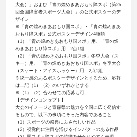
大会）」および「青の煌めきあおもり障スポ（第25
回全国障害者スポーツ大会）」の公式ポスターのデ
ザイン
※「青の煌めきあおもり国スポ」・「青の煌めきあ
おもり障スポ」公式ポスターデザイン4種類
（1）「青の煌めきあおもり国スポ」用、「青の煌
めきあおもり障スポ」用 2点1組
（2）「青の煌めきあおもり国スポ」冬季大会（ス
キー）用、「青の煌めきあおもり国スポ」冬季大会
（スケート・アイスホッケー）用 2点1組
※統一感のあるポスターデザインとするため、応募
は上記（1）（2）のいずれかとする
※（1）（2）合わせての応募も可
【デザインコンセプト】
大会のイメージと青森県の魅力を全国に広く発信す
るもので、以下の事項にそった内容であること
（1）スポーツの祭典にふさわしい作品
（2）視覚的に注目を浴びるインパクトのある作品
（3）国スポ・障スポの特徴を分かりやすく表現