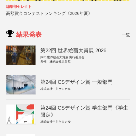
編集部セレクト
高額賞金コンテストランキング《2026年夏》
結果発表
一覧
第22回 世界絵画大賞展 2026
[PR]
世界絵画大賞展 実行委員会
共催：株式会社世界堂
第24回 CSデザイン賞 一般部門
株式会社中川ケミカル
第24回 CSデザイン賞 学生部門《学生
限定》
株式会社中川ケミカル