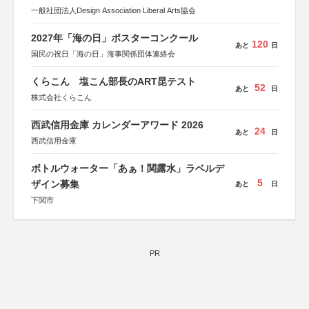
一般社団法人Design Association Liberal Arts協会
2027年「海の日」ポスターコンクール
120
あと
日
国民の祝日「海の日」海事関係団体連絡会
くらこん 塩こん部長のART昆テスト
52
あと
日
株式会社くらこん
西武信用金庫 カレンダーアワード 2026
24
あと
日
西武信用金庫
ボトルウォーター「あぁ！関露水」ラベルデ
5
ザイン募集
あと
日
下関市
PR