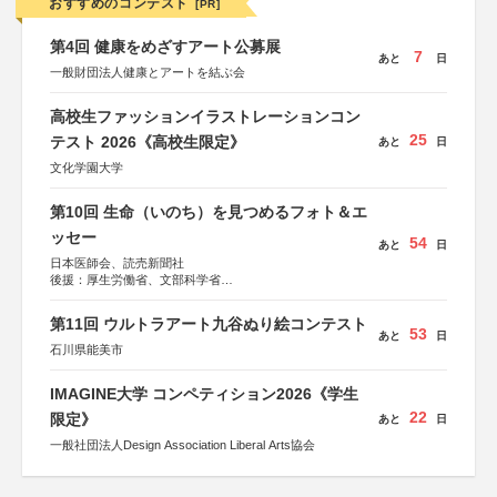
おすすめのコンテスト
[PR]
第4回 健康をめざすアート公募展
7
あと
日
一般財団法人健康とアートを結ぶ会
高校生ファッションイラストレーションコン
25
テスト 2026《高校生限定》
あと
日
文化学園大学
第10回 生命（いのち）を見つめるフォト＆エ
ッセー
54
あと
日
日本医師会、読売新聞社
後援：厚生労働省、文部科学省
協賛：東京海上日動火災保険株式会社、東京海上日動あん
しん生命保険株式会社
第11回 ウルトラアート九谷ぬり絵コンテスト
53
あと
日
石川県能美市
IMAGINE大学 コンペティション2026《学生
22
限定》
あと
日
一般社団法人Design Association Liberal Arts協会