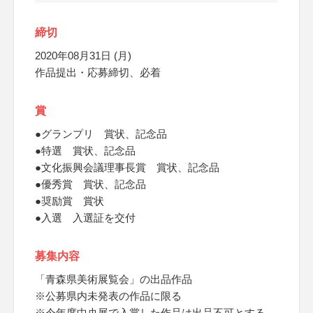
締切
2020年08月31日 (月)
作品提出・応募締切、必着
賞
●グランプリ 賞状、記念品
●特選 賞状、記念品
●文化振興会議理事長賞 賞状、記念品
●優秀賞 賞状、記念品
●奨励賞 賞状
●入選 入選証を交付
募集内容
「青森県美術展覧会」の出品作品
※公募県内未発表の作品に限る
※今年度中央展で入賞した作品は出品不可とする