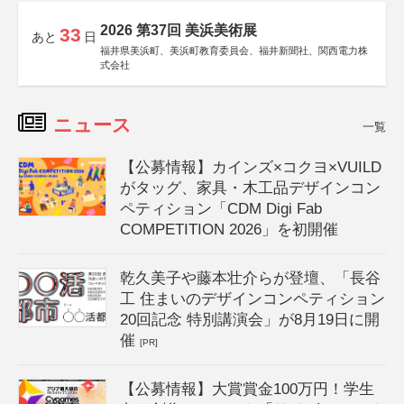
2026 第37回 美浜美術展
33
あと
日
福井県美浜町、美浜町教育委員会、福井新聞社、関西電力株
式会社
ニュース
一覧
【公募情報】カインズ×コクヨ×VUILD
がタッグ、家具・木工品デザインコン
ペティション「CDM Digi Fab
COMPETITION 2026」を初開催
乾久美子や藤本壮介らが登壇、「長谷
工 住まいのデザインコンペティション
20回記念 特別講演会」が8月19日に開
催
[PR]
【公募情報】大賞賞金100万円！学生