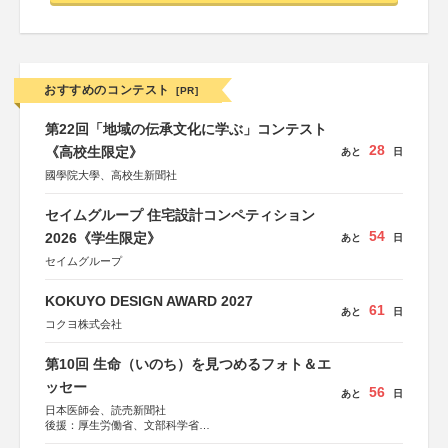
おすすめのコンテスト
[PR]
第22回「地域の伝承文化に学ぶ」コンテスト
28
《高校生限定》
あと
日
國學院大學、高校生新聞社
セイムグループ 住宅設計コンペティション
54
2026《学生限定》
あと
日
セイムグループ
KOKUYO DESIGN AWARD 2027
61
あと
日
コクヨ株式会社
第10回 生命（いのち）を見つめるフォト＆エ
ッセー
56
あと
日
日本医師会、読売新聞社
後援：厚生労働省、文部科学省
協賛：東京海上日動火災保険株式会社、東京海上日動あん