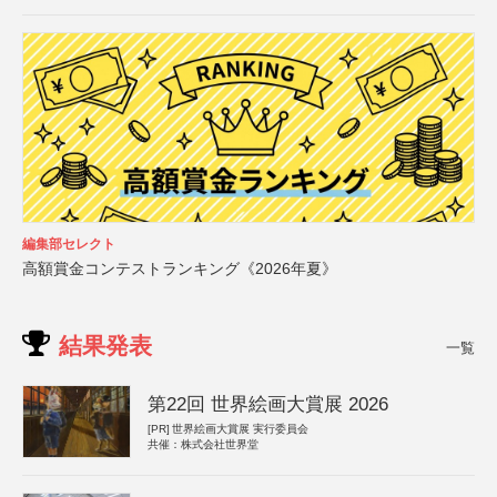
編集部セレクト
高額賞金コンテストランキング《2026年夏》
結果発表
一覧
第22回 世界絵画大賞展 2026
[PR]
世界絵画大賞展 実行委員会
共催：株式会社世界堂