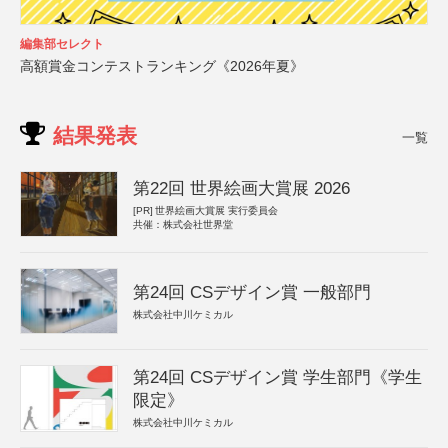
編集部セレクト
高額賞金コンテストランキング《2026年夏》
結果発表
一覧
第22回 世界絵画大賞展 2026
[PR]
世界絵画大賞展 実行委員会
共催：株式会社世界堂
第24回 CSデザイン賞 一般部門
株式会社中川ケミカル
第24回 CSデザイン賞 学生部門《学生
限定》
株式会社中川ケミカル