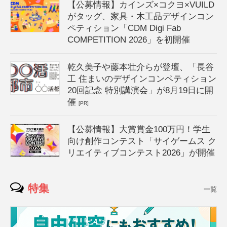
【公募情報】カインズ×コクヨ×VUILD
がタッグ、家具・木工品デザインコン
ペティション「CDM Digi Fab
COMPETITION 2026」を初開催
乾久美子や藤本壮介らが登壇、「長谷
工 住まいのデザインコンペティション
20回記念 特別講演会」が8月19日に開
催
[PR]
【公募情報】大賞賞金100万円！学生
向け創作コンテスト「サイゲームス ク
リエイティブコンテスト2026」が開催
特集
一覧