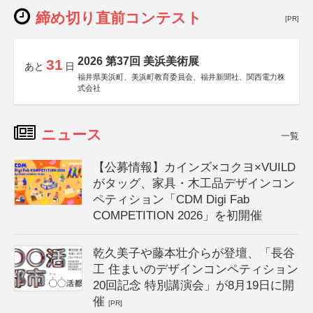
締め切り直前コンテスト
[PR]
2026 第37回 美浜美術展
31
あと
日
福井県美浜町、美浜町教育委員会、福井新聞社、関西電力株
式会社
ニュース
一覧
【公募情報】カインズ×コクヨ×VUILD
がタッグ、家具・木工品デザインコン
ペティション「CDM Digi Fab
COMPETITION 2026」を初開催
乾久美子や藤本壮介らが登壇、「長谷
工 住まいのデザインコンペティション
20回記念 特別講演会」が8月19日に開
催
[PR]